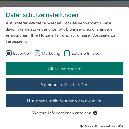
Zum Hauptinhalt springen
Menu
Hochschule Kaiserslautern
Datenschutzeinstellungen
Studium
Open submenu
8
Auf unserer Webseite werden Cookies verwendet. Einige
davon werden zwingend benötigt, während es uns andere
Sie sind hier:
Forschung
Open submenu
4
Jenny Siebel
Profil
ermöglichen, Ihre Nutzererfahrung auf unserer Webseite zu
verbessern.
Hochschule
Open submenu
8
Jenny Siebel
Essentiell
Marketing
Externe Inhalte
International
Open submenu
8
Alle akzeptieren
Übersicht
Speichern & schließen
Tätigkeiten
Mitarbeiterin Dezernat Personal
Nur essentielle Cookies akzeptieren
Weitere Informationen anzeigen
Essentiell
Essentielle Cookies werden für grundlegende Funktionen
Impressum
|
Datenschutz