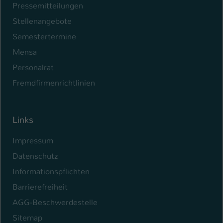
Pressemitteilungen
Name
be_typo_user
Stellenangebote
Semestertermine
Anbieter
TYPO3
Mensa
Laufzeit
1 Tag
Personalrat
Dieser Cookie teilt der Webseite mit, ob
Fremdfirmenrichtlinien
ein Besucher im Typo3-Backend
Zweck
angemeldet ist und Rechte besitzt diese
zu verwalten.
Links
Impressum
Datenschutz
Informationspflichten
Barrierefreiheit
AGG-Beschwerdestelle
Sitemap