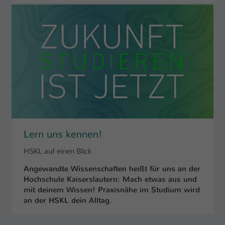
Name
be_typo_user
Anbieter
TYPO3
Laufzeit
1 Tag
Dieser Cookie teilt der Webseite mit, ob
ein Besucher im Typo3-Backend
Zweck
angemeldet ist und Rechte besitzt diese
zu verwalten.
Lern uns kennen!
HSKL auf einen Blick
Angewandte Wissenschaften heißt für uns an der
Hochschule Kaiserslautern: Mach etwas aus und
mit deinem Wissen! Praxisnähe im Studium wird
an der HSKL dein Alltag.