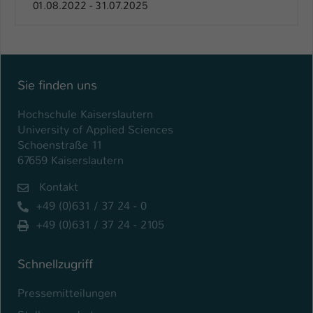
01.08.2022 - 31.07.2025
Name
be_typo_user
Anbieter
TYPO3
Laufzeit
Sie finden uns
1 Tag
Hochschule Kaiserslautern
Dieser Cookie teilt der Webseite mit, ob
University of Applied Sciences
ein Besucher im Typo3-Backend
Zweck
Schoenstraße 11
angemeldet ist und Rechte besitzt diese
67659 Kaiserslautern
zu verwalten.
Kontakt
+49 (0)631 / 37 24 - 0
+49 (0)631 / 37 24 - 2105
Schnellzugriff
Pressemitteilungen