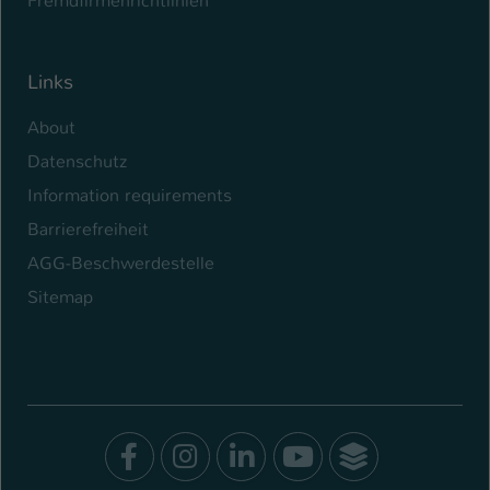
Fremdfirmenrichtlinien
Name
be_typo_user
Links
Anbieter
TYPO3
About
Laufzeit
1 Tag
Datenschutz
Dieser Cookie teilt der Webseite mit, ob
Information requirements
ein Besucher im Typo3-Backend
Zweck
angemeldet ist und Rechte besitzt diese
Barrierefreiheit
zu verwalten.
AGG-Beschwerdestelle
Sitemap
Facebook
Instagram
LinkedIn
Youtube
SocialWal