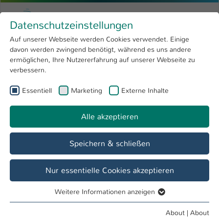
Skip to main content
Menu
University of Applied Sciences Kaiserslauter
Datenschutzeinstellungen
Studying
Open submenu
8
Auf unserer Webseite werden Cookies verwendet. Einige
davon werden zwingend benötigt, während es uns andere
You are here:
Research
Open submenu
4
Dates & Events
ermöglichen, Ihre Nutzererfahrung auf unserer Webseite zu
verbessern.
University
Open submenu
8
Essentiell
Marketing
Externe Inhalte
International
Open submenu
8
Event
Zeugnisübergabe IMST
Alle akzeptieren
Speichern & schließen
Nur essentielle Cookies akzeptieren
Date / Time
17. May / 05:00 pm - 07:00 pm
Weitere Informationen anzeigen
Essentiell
Essentielle Cookies werden für grundlegende Funktionen
About
|
About
Event Location