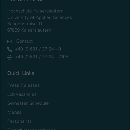
Einstellungen. Unter anderem eine zufällig
generierte ID, für die historische
Hochschule Kaiserslautern
Zweck
Speicherung Ihrer vorgenommen
University of Applied Sciences
Einstellungen, falls der Webseiten-
Schoenstraße 11
Betreiber dies eingestellt hat.
67659 Kaiserslautern
Contact
Name
fe_typo_user / PHPSESSID
+49 (0)631 / 37 24 - 0
+49 (0)631 / 37 24 - 2105
Anbieter
TYPO3
Laufzeit
1 Woche
Quick Links
Dieses Cookie ist ein Standard-Session-
Press Releases
Cookie von TYPO3. Es speichert im Fall
Job Vacancies
eines Intranet-Logins die Session-ID. So
Zweck
kann der eingeloggte Benutzer
Semester Schedule
wiedererkannt werden und es wird ihm
Mensa
Zugang zu geschützten Bereichen
Personalrat
gewährt.