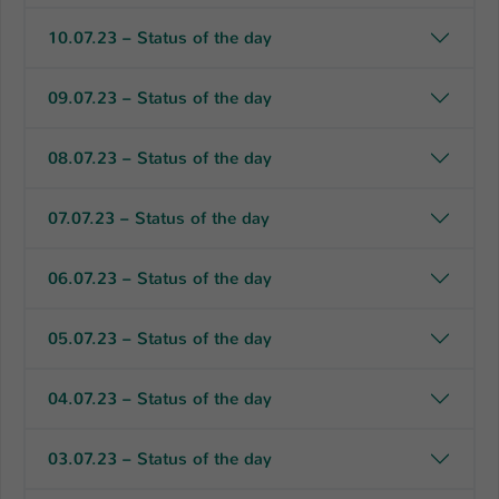
Einstellungen. Unter anderem eine zufällig
generierte ID, für die historische
10.07.23 – Status of the day
Zweck
Speicherung Ihrer vorgenommen
Einstellungen, falls der Webseiten-
09.07.23 – Status of the day
Betreiber dies eingestellt hat.
08.07.23 – Status of the day
Name
fe_typo_user / PHPSESSID
07.07.23 – Status of the day
Anbieter
TYPO3
Laufzeit
1 Woche
06.07.23 – Status of the day
Dieses Cookie ist ein Standard-Session-
05.07.23 – Status of the day
Cookie von TYPO3. Es speichert im Fall
eines Intranet-Logins die Session-ID. So
Zweck
kann der eingeloggte Benutzer
04.07.23 – Status of the day
wiedererkannt werden und es wird ihm
Zugang zu geschützten Bereichen
03.07.23 – Status of the day
gewährt.