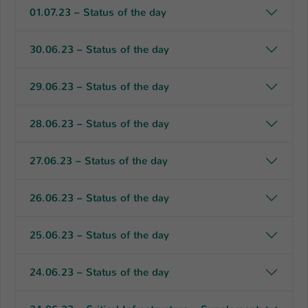
01.07.23 – Status of the day
Name
be_typo_user
30.06.23 – Status of the day
Anbieter
TYPO3
Laufzeit
1 Tag
29.06.23 – Status of the day
Dieser Cookie teilt der Webseite mit, ob
28.06.23 – Status of the day
ein Besucher im Typo3-Backend
Zweck
angemeldet ist und Rechte besitzt diese
zu verwalten.
27.06.23 – Status of the day
26.06.23 – Status of the day
25.06.23 – Status of the day
24.06.23 – Status of the day