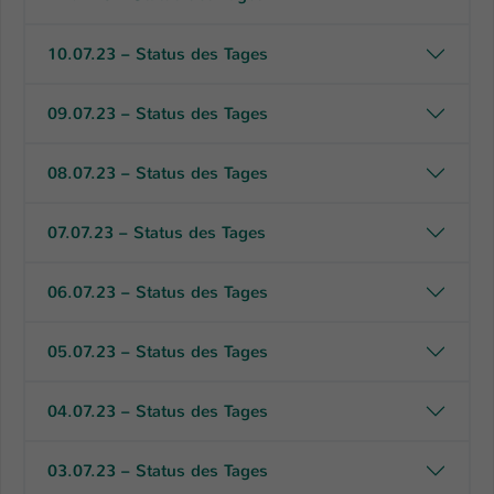
Einstellungen. Unter anderem eine zufällig
generierte ID, für die historische
Zweck
10.07.23 – Status des Tages
Speicherung Ihrer vorgenommen
Einstellungen, falls der Webseiten-
Betreiber dies eingestellt hat.
09.07.23 – Status des Tages
08.07.23 – Status des Tages
Name
fe_typo_user / PHPSESSID
Anbieter
TYPO3
07.07.23 – Status des Tages
Laufzeit
1 Woche
06.07.23 – Status des Tages
Dieses Cookie ist ein Standard-Session-
Cookie von TYPO3. Es speichert im Fall
05.07.23 – Status des Tages
eines Intranet-Logins die Session-ID. So
Zweck
kann der eingeloggte Benutzer
04.07.23 – Status des Tages
wiedererkannt werden und es wird ihm
Zugang zu geschützten Bereichen
gewährt.
03.07.23 – Status des Tages