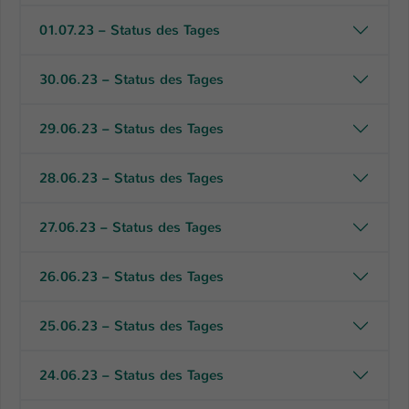
01.07.23 – Status des Tages
Name
be_typo_user
Anbieter
TYPO3
30.06.23 – Status des Tages
Laufzeit
1 Tag
29.06.23 – Status des Tages
Dieser Cookie teilt der Webseite mit, ob
ein Besucher im Typo3-Backend
28.06.23 – Status des Tages
Zweck
angemeldet ist und Rechte besitzt diese
zu verwalten.
27.06.23 – Status des Tages
26.06.23 – Status des Tages
25.06.23 – Status des Tages
24.06.23 – Status des Tages