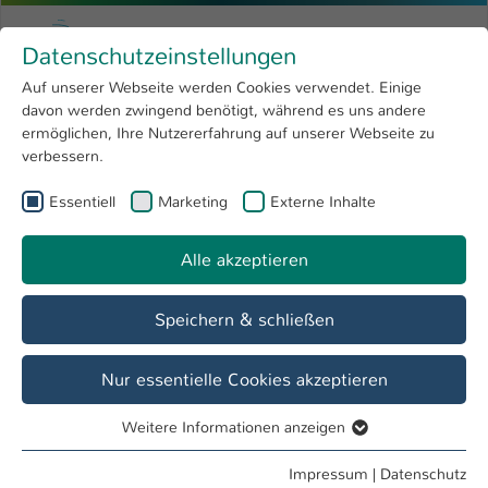
Zum Hauptinhalt springen
Menu
Hochschule Kaiserslautern
Datenschutzeinstellungen
Studium
Open submenu
8
Auf unserer Webseite werden Cookies verwendet. Einige
davon werden zwingend benötigt, während es uns andere
Sie sind hier:
Forschung
Open submenu
4
Aktuelles
ermöglichen, Ihre Nutzererfahrung auf unserer Webseite zu
verbessern.
Hochschule
Open submenu
8
Essentiell
Marketing
Externe Inhalte
Cyberangriff: Aktuelle Meldungen und
International
Open submenu
8
Hinweise
Alle akzeptieren
Hier finden Student*innen, Mitarbeiter*innen und
Studieninteressierte aktuelle Informationen zum Cyberangriff.
Speichern & schließen
Die Nachrichten sind chronologisch sortiert.
Nur essentielle Cookies akzeptieren
Weitere Informationen anzeigen
Essentiell
09.08.2023 – Benachrichtigung über die
Verletzung des Schutzes personenbezogener
Essentielle Cookies werden für grundlegende Funktionen
Impressum
|
Datenschutz
Daten (Fachbereich AING)