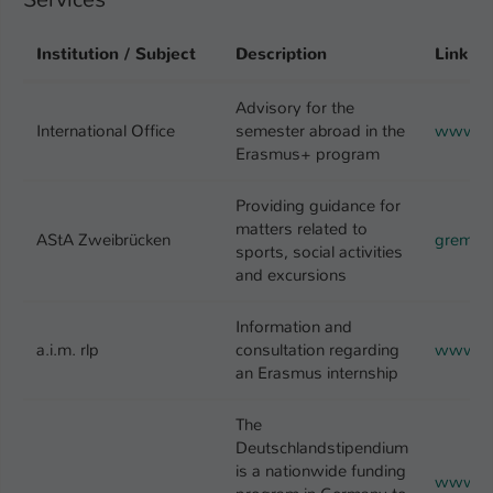
Name
be_typo_user
Institution / Subject
Description
Link
Anbieter
TYPO3
Advisory for the
International Office
semester abroad in the
www.hs-k
Laufzeit
1 Tag
Erasmus+ program
Dieser Cookie teilt der Webseite mit, ob
ein Besucher im Typo3-Backend
Providing guidance for
Zweck
matters related to
angemeldet ist und Rechte besitzt diese
AStA Zweibrücken
gremien
sports, social activities
zu verwalten.
and excursions
Information and
a.i.m. rlp
consultation regarding
www.er
an Erasmus internship
The
Deutschlandstipendium
is a nationwide funding
www.hs-