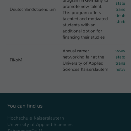
program in Germany to
stabsst
promote new talent.
Deutschlandstipendium
transfer
This program offers
deutsch
talented and motivated
student
students with an
additional option for
financing their studies
Annual career
www.hs-
networking fair at the
stabsst
FiKoM
University of Applied
transfer
Sciences Kaiserslautern
network
You can find us
Hochschule Kaiserslautern
University of Applied Sciences
Schoenstraße 11