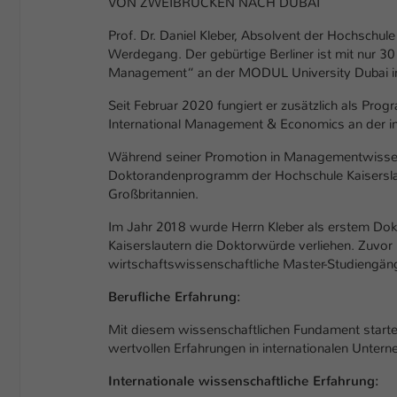
VON ZWEIBRÜCKEN NACH DUBAI
Prof. Dr. Daniel Kleber, Absolvent der Hochschule
Werdegang. Der gebürtige Berliner ist mit nur 30
Management“ an der MODUL University Dubai in 
Seit Februar 2020 fungiert er zusätzlich als Prog
International Management & Economics an der in 
Während seiner Promotion in Managementwissensc
Doktorandenprogramm der Hochschule Kaiserslaut
Großbritannien.
Im Jahr 2018 wurde Herrn Kleber als erstem Dok
Kaiserslautern die Doktorwürde verliehen. Zuvor h
wirtschaftswissenschaftliche Master-Studiengä
Berufliche Erfahrung:
Mit diesem wissenschaftlichen Fundament startete 
wertvollen Erfahrungen in internationalen Unter
Internationale wissenschaftliche Erfahrung: