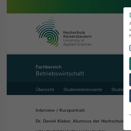
Zum Hauptinhalt springen
Hochschule Kaiserslautern
Sie sind hier:
Betriebswirtschaft
International Joint Doctoral Program
Fachbereich
Betriebswirtschaft
Übersicht
Studieninteressierte
Studieren
Interview / Kurzportrait:
Dr. Daniel Kleber, Alumnus der Hochschule Ka