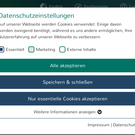
English
Fachbereiche
Lo
Datenschutzeinstellungen
Auf unserer Webseite werden Cookies verwendet. Einige davon
werden zwingend benötigt, während es uns andere ermöglichen, Ihre
STUDIUM
FORSCHUNG
Nutzererfahrung auf unserer Webseite zu verbessern.
Essentiell
Marketing
Externe Inhalte
Interview Daniel Kleber
Alle akzeptieren
Speichern & schließen
de
Team
Termine & Events
Aktuelles
Aktivitäten
Nur essentielle Cookies akzeptieren
Weitere Informationen anzeigen
Essentiell
Essentielle Cookies werden für grundlegende Funktionen der
iserslautern
Impressum
|
Datenschut
Webseite benötigt. Dadurch ist gewährleistet, dass die Webseite