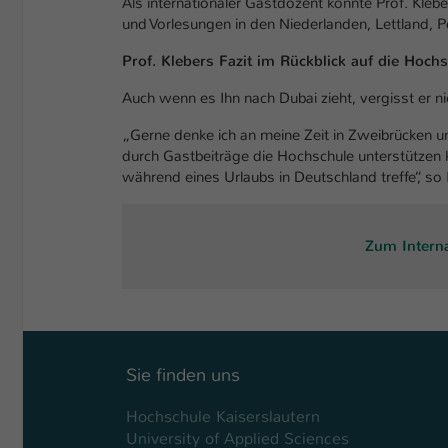
Als internationaler Gastdozent konnte Prof. Klebe
und Vorlesungen in den Niederlanden, Lettland, P
Prof. Klebers Fazit im Rückblick auf die Hochs
Auch wenn es Ihn nach Dubai zieht, vergisst er n
„Gerne denke ich an meine Zeit in Zweibrücken u
durch Gastbeiträge die Hochschule unterstütze
während eines Urlaubs in Deutschland treffe“, so 
Zum Interna
Sie finden uns
Hochschule Kaiserslautern
University of Applied Sciences