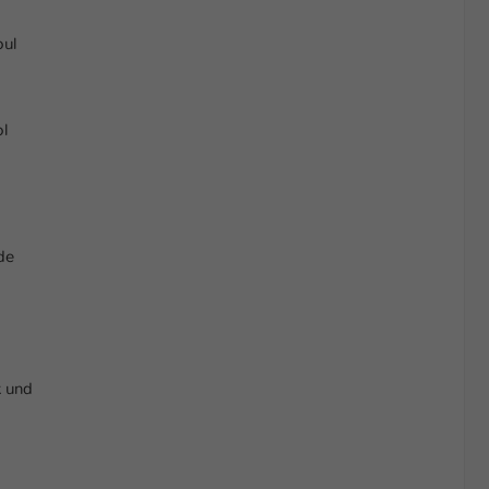
oul
ol
de
k und