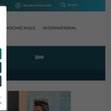
Suche
gins
Standorte/Kontakt
HOCHSCHULE
INTERNATIONAL
BW
z