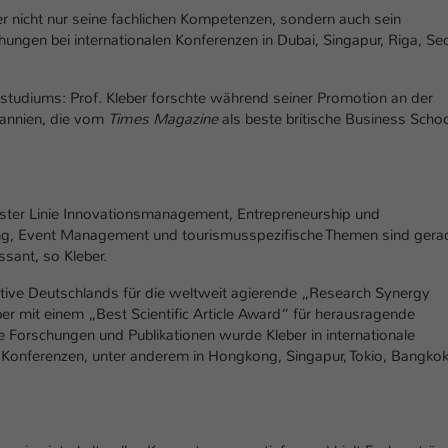
Ihrer vorgenommen Einstellungen, falls der
er nicht nur seine fachlichen Kompetenzen, sondern auch sein
Webseiten-Betreiber dies eingestellt hat.
hungen bei internationalen Konferenzen in Dubai, Singapur, Riga, Se
Name
fe_typo_user / PHPSESSID
studiums: Prof. Kleber forschte während seiner Promotion an der
tannien, die vom
Times Magazine
als beste britische Business Scho
Anbieter
TYPO3
Laufzeit
1 Woche
rster Linie Innovationsmanagement, Entrepreneurship und
Dieses Cookie ist ein Standard-Session-Cookie
ng, Event Management und tourismusspezifische Themen sind gera
von TYPO3. Es speichert im Fall eines Intranet-
sant, so Kleber.
Zweck
Logins die Session-ID. So kann der eingeloggte
Benutzer wiedererkannt werden und es wird
ative Deutschlands für die weltweit agierende „Research Synergy
ihm Zugang zu geschützten Bereichen gewährt.
er mit einem „Best Scientific Article Award“ für herausragende
 Forschungen und Publikationen wurde Kleber in internationale
Konferenzen, unter anderem in Hongkong, Singapur, Tokio, Bangko
Name
be_typo_user
Anbieter
TYPO3