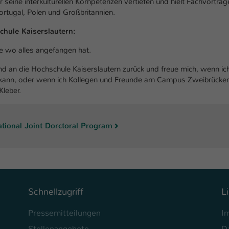
r seine interkulturellen Kompetenzen vertiefen und hielt Fachvorträg
Laufzeit
1 Tag
ortugal, Polen und Großbritannien.
Dieser Cookie teilt der Webseite mit, ob ein
chule Kaiserslautern:
Zweck
Besucher im Typo3-Backend angemeldet ist und
ie wo alles angefangen hat.
Rechte besitzt diese zu verwalten.
nd an die Hochschule Kaiserslautern zurück und freue mich, wenn ic
n kann, oder wenn ich Kollegen und Freunde am Campus Zweibrücke
Kleber.
tional Joint Dorctoral Program
Schnellzugriff
L
Pressemitteilungen
I
Stellenangebote
D