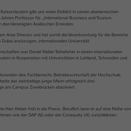
einwandfrei funktioniert.
 Kaiserslautern gibt uns einen Einblick in seinen akademischen
Name
Cookie-Informationen anzeigen
cookie_optin
 Jahren Professor für „International Business and Tourism
den Vereinigten Arabischen Emiraten.
Anbieter
TYPO3
Marketing
ram Area Director und hat somit die Verantwortung für die Bereiche
Diese Cookies werden verwendet um das Nutzungsverhalten der
Laufzeit
1 Jahr
Dubai ansässigen, internationalen Universität.
Besucher auf der Website nachzuverfolgen. Die erhobenen Daten
werden anonymisiert und ausschließlich für interne Zwecke
Dieses Cookie wird verwendet, um Ihre Cookie-
haften war Daniel Kleber Teilnehmer in einem internationalen
Zweck
verwendet.
Einstellungen für diese Website zu speichern.
ern in Kooperation mit Universitäten in Lettland, Schweden und
Name
Cookie-Informationen anzeigen
_pk_*.*
toranden des Fachbereichs Betriebswirtschaft der Hochschule
Name
SgCookieOptin.lastPreferences
Anbieter
Hochschule Kaiserslautern
atte der zielstrebige junge Mann erfolgreich drei
Externe Inhalte
nge am Campus Zweibrücken absolviert.
Anbieter
TYPO3
Wir verwenden auf unserer Website externe Inhalte (Youtube,
Laufzeit
7 Tage
Vimeo, Issuu), um Ihnen zusätzliche Informationen anzubieten.
Laufzeit
1 Jahr
Cookie von Matomo für Website-Analysen.
Herr Kleber früh in die Praxis. Beruflich kann er auf eine Reihe vo
Zweck
Erzeugt statistische Daten darüber, wie der
Dieser Wert speichert Ihre Consent-
nehmen wie der SAP AG oder der Conequity UG zurückblicken.
Besucher die Website nutzt.
Einstellungen. Unter anderem eine zufällig
Zweck
generierte ID, für die historische Speicherung