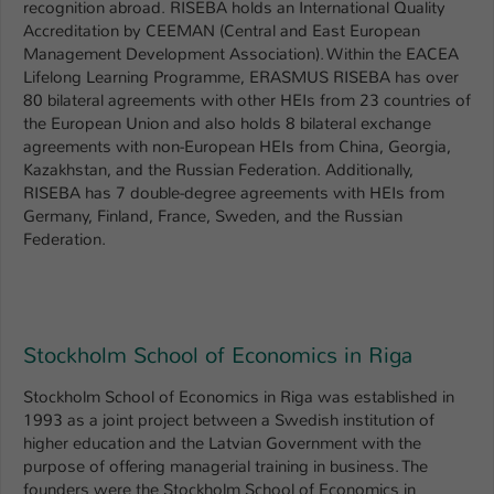
recognition abroad. RISEBA holds an International Quality
Accreditation by CEEMAN (Central and East European
Name
be_typo_user
Management Development Association). Within the EACEA
Lifelong Learning Programme, ERASMUS RISEBA has over
Anbieter
TYPO3
80 bilateral agreements with other HEIs from 23 countries of
the European Union and also holds 8 bilateral exchange
Laufzeit
1 Tag
agreements with non-European HEIs from China, Georgia,
Kazakhstan, and the Russian Federation. Additionally,
Dieser Cookie teilt der Webseite mit, ob
RISEBA has 7 double-degree agreements with HEIs from
ein Besucher im Typo3-Backend
Germany, Finland, France, Sweden, and the Russian
Zweck
angemeldet ist und Rechte besitzt diese
Federation.
zu verwalten.
Stockholm School of Economics in Riga
Stockholm School of Economics in Riga was established in
1993 as a joint project between a Swedish institution of
higher education and the Latvian Government with the
purpose of offering managerial training in business. The
founders were the Stockholm School of Economics in