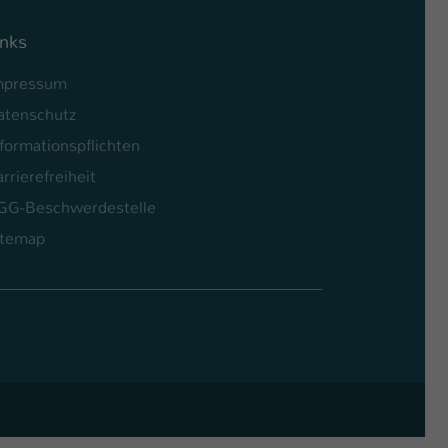
inks
mpressum
atenschutz
formationspflichten
rrierefreiheit
GG-Beschwerdestelle
itemap
l