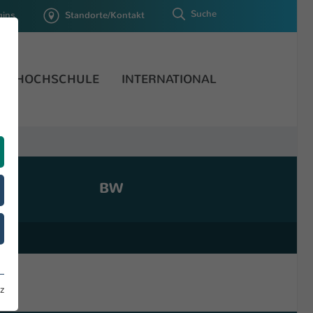
Suche
gins
Standorte/Kontakt
HOCHSCHULE
INTERNATIONAL
BW
z