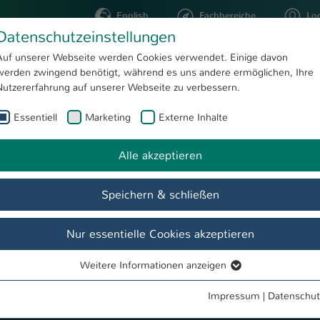
English
Fachbereiche
Lo
Datenschutzeinstellungen
Auf unserer Webseite werden Cookies verwendet. Einige davon
werden zwingend benötigt, während es uns andere ermöglichen, Ihre
STUDIUM
FORSCHUNG
Nutzererfahrung auf unserer Webseite zu verbessern.
Essentiell
Marketing
Externe Inhalte
Studienziele
 Recht
Alle akzeptieren
Speichern & schließen
Nur essentielle Cookies akzeptieren
de
Team
Termine & Events
Aktuelles
Aktivitäten
Weitere Informationen anzeigen
Essentiell
Essentielle Cookies werden für grundlegende Funktionen der
Impressum
|
Datenschut
Webseite benötigt. Dadurch ist gewährleistet, dass die Webseite