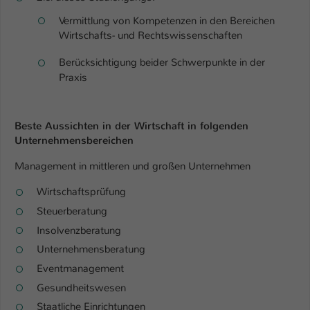
Einstellungen. Unter anderem eine zufällig
generierte ID, für die historische
Vermittlung von Kompetenzen in den Bereichen
Zweck
Speicherung Ihrer vorgenommen
Wirtschafts- und Rechtswissenschaften
Einstellungen, falls der Webseiten-
Berücksichtigung beider Schwerpunkte in der
Betreiber dies eingestellt hat.
Praxis
Name
fe_typo_user / PHPSESSID
Beste Aussichten in der Wirtschaft in folgenden
Anbieter
TYPO3
Unternehmensbereichen
Management in mittleren und großen Unternehmen
Laufzeit
1 Woche
Wirtschaftsprüfung
Dieses Cookie ist ein Standard-Session-
Steuerberatung
Cookie von TYPO3. Es speichert im Fall
eines Intranet-Logins die Session-ID. So
Insolvenzberatung
Zweck
kann der eingeloggte Benutzer
Unternehmensberatung
wiedererkannt werden und es wird ihm
Eventmanagement
Zugang zu geschützten Bereichen
Gesundheitswesen
gewährt.
Staatliche Einrichtungen