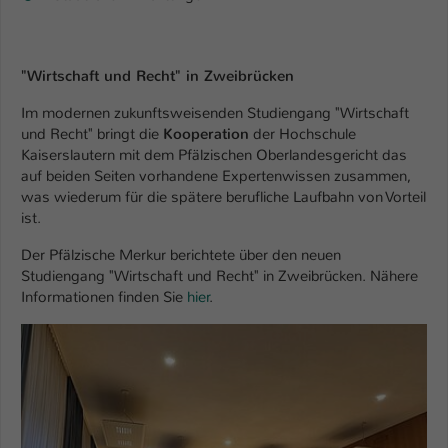
Name
be_typo_user
"Wirtschaft und Recht" in Zweibrücken
Anbieter
TYPO3
Im modernen zukunftsweisenden Studiengang "Wirtschaft
Laufzeit
1 Tag
und Recht" bringt die
Kooperation
der Hochschule
Kaiserslautern mit dem Pfälzischen Oberlandesgericht das
Dieser Cookie teilt der Webseite mit, ob
auf beiden Seiten vorhandene Expertenwissen zusammen,
ein Besucher im Typo3-Backend
Zweck
was wiederum für die spätere berufliche Laufbahn von Vorteil
angemeldet ist und Rechte besitzt diese
ist.
zu verwalten.
Der Pfälzische Merkur berichtete über den neuen
Studiengang "Wirtschaft und Recht" in Zweibrücken. Nähere
Informationen finden Sie
hier
.