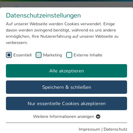
Zum Hauptinhalt springen
Menu
Hochschule Kaiserslautern
Datenschutzeinstellungen
Studium
Open submenu
8
Auf unserer Webseite werden Cookies verwendet. Einige
davon werden zwingend benötigt, während es uns andere
Sie sind hier:
Forschung
Open submenu
4
Bachelor
ermöglichen, Ihre Nutzererfahrung auf unserer Webseite zu
verbessern.
Hochschule
Open submenu
8
Essentiell
Marketing
Externe Inhalte
Bachelor Wirtschaft und Recht
International
Open submenu
8
Alle akzeptieren
Speichern & schließen
Nur essentielle Cookies akzeptieren
Weitere Informationen anzeigen
Essentiell
Essentielle Cookies werden für grundlegende Funktionen
Impressum
|
Datenschutz