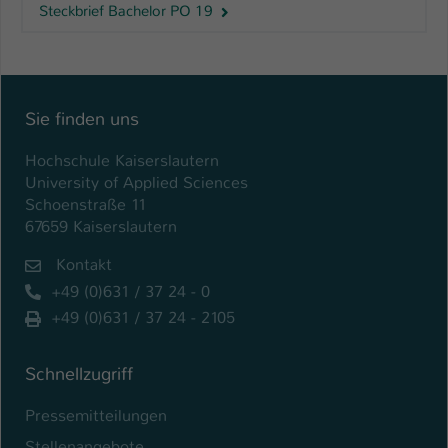
Steckbrief Bachelor PO 19
Name
be_typo_user
Anbieter
TYPO3
Sie finden uns
Laufzeit
1 Tag
Hochschule Kaiserslautern
Dieser Cookie teilt der Webseite mit, ob
University of Applied Sciences
ein Besucher im Typo3-Backend
Zweck
Schoenstraße 11
angemeldet ist und Rechte besitzt diese
67659 Kaiserslautern
zu verwalten.
Kontakt
+49 (0)631 / 37 24 - 0
+49 (0)631 / 37 24 - 2105
Schnellzugriff
Pressemitteilungen
Stellenangebote