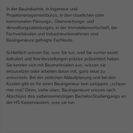
Einstellungen. Unter anderem eine zufällig
generierte ID, für die historische
In der Bauindustrie, in Ingenieur- und
Zweck
Speicherung Ihrer vorgenommen
Projektmanagementbüros, in den staatlichen oder
kommunalen Planungs-, Überwachungs- und
Einstellungen, falls der Webseiten-
Verwaltungsabteilungen, in der Immobilienwirtschaft, bei
Betreiber dies eingestellt hat.
Fachverbänden und Industrieunternehmen sind
Bauingenieure gefragte Fachleute.
Name
fe_typo_user / PHPSESSID
Schließlich wissen Sie, was Sie tun, weil Sie vorher exakt
kalkuliert und Ihre Vorstellungen präzise präsentiert haben.
Anbieter
TYPO3
Sie kennen sich mit Baumaterialien aus, wissen sie
einzusetzen oder arbeiten daran mit, ganz neue zu
Laufzeit
1 Woche
entwickeln. Bei der zeitlichen Ablaufplanung und bei den
Kosten gibt es für einen Bauingenieur kein saloppes „schaun
Dieses Cookie ist ein Standard-Session-
mer mal”. Denn, siehe oben, Bauingenieure wissen nach
Cookie von TYPO3. Es speichert im Fall
Abschluss des siebensemestrigen Bachelor-Studiengangs an
eines Intranet-Logins die Session-ID. So
der HS Kaiserslautern, was sie tun.
Zweck
kann der eingeloggte Benutzer
wiedererkannt werden und es wird ihm
Zugang zu geschützten Bereichen
gewährt.