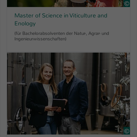
Ste
Master of Science in Viticulture and
Enology
(für Bachelorabsolventen der Natur-, Agrar- und
Ingenieurwissenschaften)
Ste