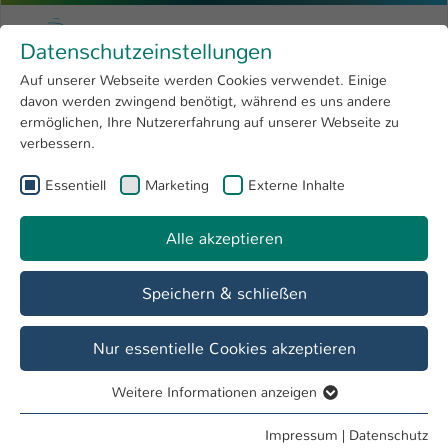
Zum Hauptinhalt springen
Menu
Hochschule Kaiserslautern
Datenschutzeinstellungen
Studium
Open submenu
8
Auf unserer Webseite werden Cookies verwendet. Einige
davon werden zwingend benötigt, während es uns andere
Sie sind hier:
Forschung
Open submenu
4
Angewandte Logistik- und Polymerwissenschaften
ermöglichen, Ihre Nutzererfahrung auf unserer Webseite zu
verbessern.
Hochschule
Open submenu
8
Fachbereich
Essentiell
Marketing
Externe Inhalte
International
Open submenu
8
Angewandte Logistik- und
Polymerwissenschaften
Alle akzeptieren
Übersicht
Studieninteressierte
Studierende
Speichern & schließen
Nur essentielle Cookies akzeptieren
Weitere Informationen anzeigen
Essentiell
Essentielle Cookies werden für grundlegende Funktionen
Impressum
|
Datenschutz