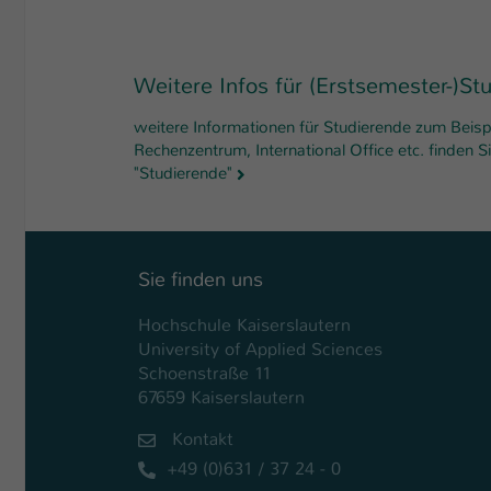
Weitere Infos für (Erstsemester-)St
weitere Informationen für Studierende zum Beis
Rechenzentrum, International Office etc. finden Si
"Studierende"
Sie finden uns
Hochschule Kaiserslautern
University of Applied Sciences
Schoenstraße 11
67659 Kaiserslautern
Kontakt
+49 (0)631 / 37 24 - 0