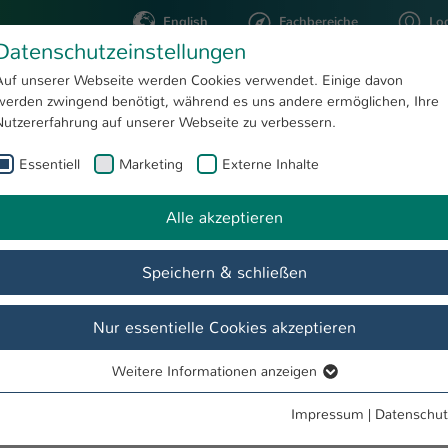
English
Fachbereiche
Lo
Datenschutzeinstellungen
Auf unserer Webseite werden Cookies verwendet. Einige davon
werden zwingend benötigt, während es uns andere ermöglichen, Ihre
STUDIUM
FORSCHUNG
Nutzererfahrung auf unserer Webseite zu verbessern.
Essentiell
Marketing
Externe Inhalte
Erstsemesterbegrüßung
Alle akzeptieren
issenschaften
Speichern & schließen
de
Fachbereich
Forschung und Institute
Biotech@HSKL
Nur essentielle Cookies akzeptieren
g der Erstsemesterstudierenden
Weitere Informationen anzeigen
Essentiell
 wir unsere neuen Studierenden und bieten die Gelegenheit, die Ho
Essentielle Cookies werden für grundlegende Funktionen der
lernen.
Impressum
|
Datenschut
Webseite benötigt. Dadurch ist gewährleistet, dass die Webseite