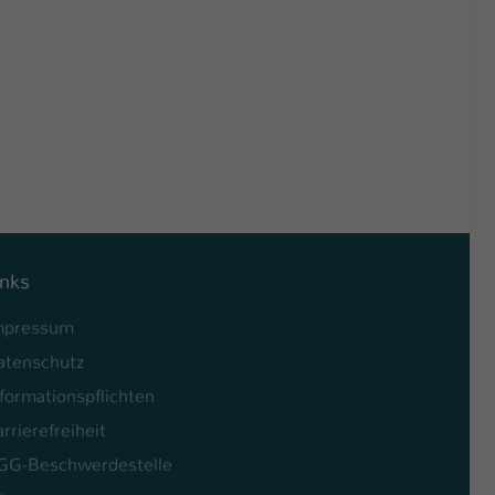
inks
mpressum
atenschutz
formationspflichten
rrierefreiheit
GG-Beschwerdestelle