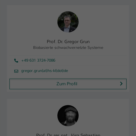
Einstellungen. Unter anderem eine zufällig
generierte ID, für die historische
Zweck
Speicherung Ihrer vorgenommen
Einstellungen, falls der Webseiten-
Betreiber dies eingestellt hat.
Prof. Dr. Gregor Grun
Name
Biobasierte schwachvernetzte Systeme
fe_typo_user / PHPSESSID
Anbieter
+49 631 3724-7086
TYPO3
gregor.grun(at)hs-kl(dot)de
Laufzeit
1 Woche
Zum Profil
Dieses Cookie ist ein Standard-Session-
Cookie von TYPO3. Es speichert im Fall
eines Intranet-Logins die Session-ID. So
Zweck
kann der eingeloggte Benutzer
wiedererkannt werden und es wird ihm
Zugang zu geschützten Bereichen
gewährt.
Prof. Dr. rer. nat. Jörg Sebastian