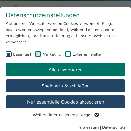
Zum Hauptinhalt springen
Menu
Hochschule Kaiserslautern
Datenschutzeinstellungen
Studium
Open submenu
8
Auf unserer Webseite werden Cookies verwendet. Einige
davon werden zwingend benötigt, während es uns andere
Sie sind hier:
Forschung
Open submenu
4
Institut für biobasierte Chemie
ermöglichen, Ihre Nutzererfahrung auf unserer Webseite zu
verbessern.
Hochschule
Open submenu
8
Fachbereich
Essentiell
Marketing
Externe Inhalte
International
Open submenu
8
Angewandte Logistik- und
Polymerwissenschaften
Alle akzeptieren
Übersicht
Studieninteressierte
Studierende
Speichern & schließen
Nur essentielle Cookies akzeptieren
Team
Weitere Informationen anzeigen
Leitung des Instituts
:
Prof. Dr. Sergiy Grishchuk
Essentiell
Essentielle Cookies werden für grundlegende Funktionen
Impressum
|
Datenschutz