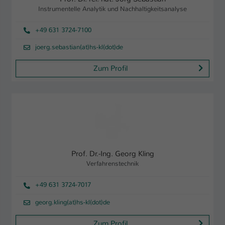
Instrumentelle Analytik und Nachhaltigkeitsanalyse
Name
be_typo_user
+49 631 3724-7100
Anbieter
TYPO3
joerg.sebastian(at)hs-kl(dot)de
Laufzeit
1 Tag
Zum Profil
Dieser Cookie teilt der Webseite mit, ob
ein Besucher im Typo3-Backend
Zweck
angemeldet ist und Rechte besitzt diese
zu verwalten.
Prof. Dr.-Ing. Georg Kling
Verfahrenstechnik
+49 631 3724-7017
georg.kling(at)hs-kl(dot)de
Zum Profil