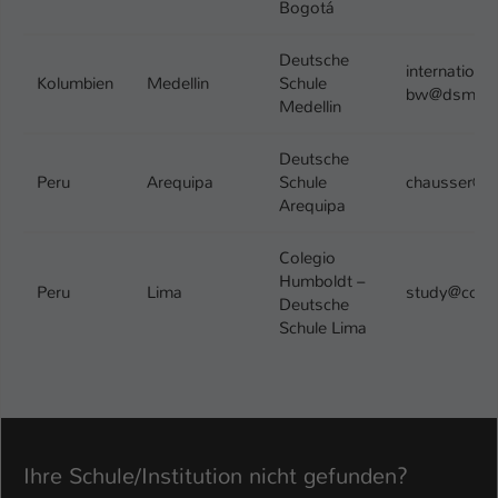
Bogotá
Deutsche
international
Kolumbien
Medellin
Schule
bw@dsmedel
Medellin
Deutsche
Peru
Arequipa
Schule
chausser@c
Arequipa
Colegio
Humboldt –
Peru
Lima
study@coleg
Deutsche
Schule Lima
Ihre Schule/Institution nicht gefunden?