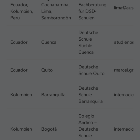
Ecuador,
Cochabamba,
Fachberatung
lima@ausla
Kolumbien,
Lima,
für DSD-
Peru
Samborondón
Schulen
Deutsche
Schule
Ecuador
Cuenca
studienbera
Stiehle
Cuenca
Deutsche
Ecuador
Quito
marcel.gnad
Schule Quito
Deutsche
Kolumbien
Barranquilla
Schule
internacion
Barranquilla
Colegio
Andino –
Kolumbien
Bogotá
Deutsche
internacion
Schule