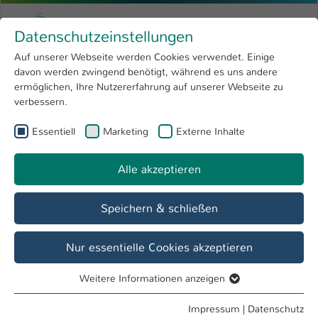
Zum Hauptinhalt springen
Menu
Hochschule Kaiserslautern
Datenschutzeinstellungen
Studium
Open submenu
8
Auf unserer Webseite werden Cookies verwendet. Einige
davon werden zwingend benötigt, während es uns andere
Sie sind hier:
Forschung
Open submenu
4
Aufnahmeprüfung
ermöglichen, Ihre Nutzererfahrung auf unserer Webseite zu
verbessern.
Hochschule
Open submenu
8
Internationales Studienkolleg
Essentiell
Marketing
Externe Inhalte
International
Open submenu
8
Alle akzeptieren
Übersicht
Kursangebot
Bewerbung
Speichern & schließen
Informationen
Nur essentielle Cookies akzeptieren
Bewerbung
Weitere Informationen anzeigen
Essentiell
Essentielle Cookies werden für grundlegende Funktionen
Impressum
|
Datenschutz
Institutionen