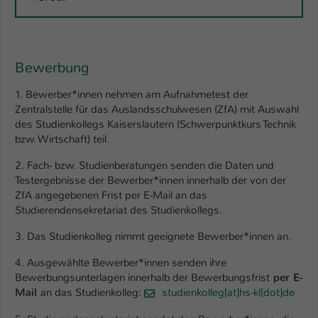
Name
be_typo_user
Anbieter
TYPO3
Bewerbung
Laufzeit
1 Tag
1. Bewerber*innen nehmen am Aufnahmetest der
Zentralstelle für das Auslandsschulwesen (ZfA) mit Auswahl
Dieser Cookie teilt der Webseite mit, ob
des Studienkollegs Kaiserslautern (Schwerpunktkurs Technik
ein Besucher im Typo3-Backend
bzw. Wirtschaft) teil.
Zweck
angemeldet ist und Rechte besitzt diese
zu verwalten.
2. Fach- bzw. Studienberatungen senden die Daten und
Testergebnisse der Bewerber*innen innerhalb der von der
ZfA angegebenen Frist per E-Mail an das
Studierendensekretariat des Studienkollegs.
3. Das Studienkolleg nimmt geeignete Bewerber*innen an.
4. Ausgewählte Bewerber*innen senden ihre
Bewerbungsunterlagen innerhalb der Bewerbungsfrist
per E-
Mail
an das Studienkolleg:
studienkolleg[at]hs-kl[dot]de