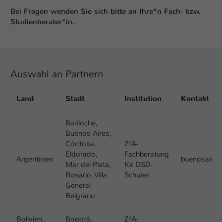
Bei Fragen wenden Sie sich bitte an Ihre*n Fach- bzw.
Studienberater*in.
Auswahl an Partnern
Land
Stadt
Institution
Kontakt
Bariloche,
Buenos Aires,
Córdoba,
ZfA-
Eldorado,
Fachberatung
Argentinien
buenosaire
Mar del Plata,
für DSD-
Rosario, Villa
Schulen
General
Belgrano
Bolivien,
Bogotá,
ZfA-