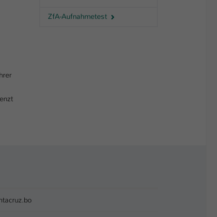
ZfA-Aufnahmetest
hrer
renzt
tacruz.bo