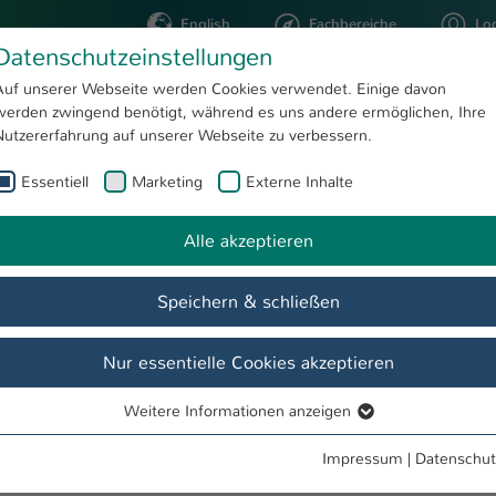
English
Fachbereiche
Lo
Datenschutzeinstellungen
Auf unserer Webseite werden Cookies verwendet. Einige davon
werden zwingend benötigt, während es uns andere ermöglichen, Ihre
STUDIUM
FORSCHUNG
Nutzererfahrung auf unserer Webseite zu verbessern.
Essentiell
Marketing
Externe Inhalte
Partnerinstitutionen
hmeprüfung
Alle akzeptieren
Speichern & schließen
Aufnahmeprüfung
Studieren
Feststellungsprüfung
Dow
Nur essentielle Cookies akzeptieren
Institutionen
Weitere Informationen anzeigen
Essentiell
Essentielle Cookies werden für grundlegende Funktionen der
Impressum
|
Datenschut
meprüfung
Webseite benötigt. Dadurch ist gewährleistet, dass die Webseite