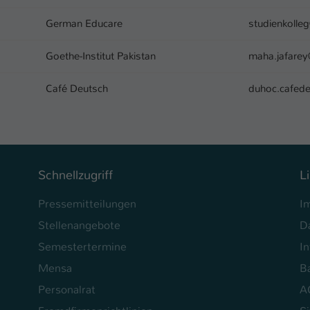
Laufzeit
1 Tag
German Educare
studienkoll
Dieser Cookie teilt der Webseite mit, ob ein
Zweck
Besucher im Typo3-Backend angemeldet ist und
Goethe-Institut Pakistan
maha.jafare
Rechte besitzt diese zu verwalten.
Café Deutsch
duhoc.cafed
Schnellzugriff
L
Pressemitteilungen
I
Stellenangebote
D
Semestertermine
In
Mensa
Ba
Personalrat
A