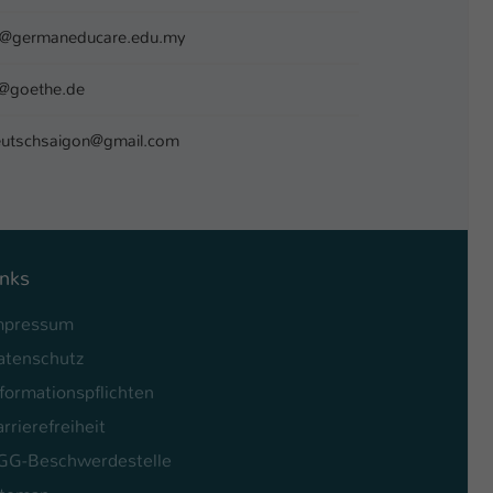
eg@germaneducare.edu.my
y@goethe.de
eutschsaigon@gmail.com
inks
mpressum
atenschutz
formationspflichten
rrierefreiheit
GG-Beschwerdestelle