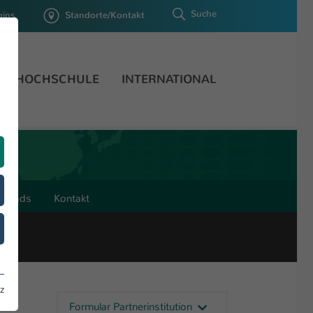
Suche
gins
Standorte/Kontakt
HOCHSCHULE
INTERNATIONAL
nloads
Kontakt
z
Formular Partnerinstitution