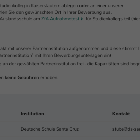
einwandfrei funktioniert.
dienkolleg in Kaiserslautern ablegen
oder
an einer unserer
hlen Sie den gewünschten Ort in Ihrer Bewerbung aus.
Name
Cookie-Informationen anzeigen
cookie_optin
n Auslandsschule am
ZfA-Aufnahmetest
für Studienkollegs teil (hier
Anbieter
TYPO3
Marketing
Diese Cookies werden verwendet um das Nutzungsverhalten der
Laufzeit
1 Jahr
Besucher auf der Website nachzuverfolgen. Die erhobenen Daten
akt mit unserer Partnerinstitution aufgenommen und diese stimmt I
werden anonymisiert und ausschließlich für interne Zwecke
Dieses Cookie wird verwendet, um Ihre Cookie-
artnerinstitution" mit Ihren Bewerbungsunterlagen ein)
Zweck
verwendet.
Einstellungen für diese Website zu speichern.
an der gewählten Partnerinstitution frei - die Kapazitäten sind beg
Name
Cookie-Informationen anzeigen
_pk_*.*
den
keine
Gebühren
erhoben.
Name
SgCookieOptin.lastPreferences
Anbieter
Hochschule Kaiserslautern
Externe Inhalte
Anbieter
TYPO3
Wir verwenden auf unserer Website externe Inhalte (Youtube,
Laufzeit
7 Tage
Vimeo, Issuu), um Ihnen zusätzliche Informationen anzubieten.
Laufzeit
1 Jahr
Cookie von Matomo für Website-Analysen.
Institution
Kontakt
Zweck
Erzeugt statistische Daten darüber, wie der
Dieser Wert speichert Ihre Consent-
Besucher die Website nutzt.
Einstellungen. Unter anderem eine zufällig
Deutsche Schule Santa Cruz
stube@ds-san
Zweck
generierte ID, für die historische Speicherung