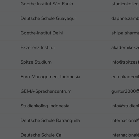
Ihrer vorgenommen Einstellungen, falls der
Goethe-Institut São Paulo
studienkolle
Webseiten-Betreiber dies eingestellt hat.
Deutsche Schule Guayaquil
daphne.zamb
Name
fe_typo_user / PHPSESSID
Goethe-Institut Delhi
shilpa.shar
Anbieter
TYPO3
Exzellenz Institut
akademikexz
Laufzeit
1 Woche
Spitze Studium
info@spitze
Dieses Cookie ist ein Standard-Session-Cookie
von TYPO3. Es speichert im Fall eines Intranet-
Euro Management Indonesia
euroakadem
Zweck
Logins die Session-ID. So kann der eingeloggte
Benutzer wiedererkannt werden und es wird
GEMA-Sprachenzentrum
guntur2000@
ihm Zugang zu geschützten Bereichen gewährt.
Studienkolleg Indonesia
info@studien
Name
be_typo_user
Deutsche Schule Barranquilla
internaciona
Anbieter
TYPO3
Deutsche Schule Cali
internaciona