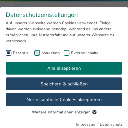
Zum Hauptinhalt springen
Menu
Hochschule Kaiserslautern
Datenschutzeinstellungen
Studium
Open submenu
8
Auf unserer Webseite werden Cookies verwendet. Einige
davon werden zwingend benötigt, während es uns andere
Sie sind hier:
Forschung
Open submenu
4
Micro Systems and Nano Technologies
ermöglichen, Ihre Nutzererfahrung auf unserer Webseite zu
verbessern.
Hochschule
Open submenu
8
Studiengang
Essentiell
Marketing
Externe Inhalte
International
Open submenu
8
Micro Systems and Nano Technologies
Alle akzeptieren
Übersicht
Wichtige Informationen zur Lehre
Speichern & schließen
Besonderheiten
Nur essentielle Cookies akzeptieren
Weitere Informationen anzeigen
Essentiell
Essentielle Cookies werden für grundlegende Funktionen
Impressum
|
Datenschutz
Sie finden uns