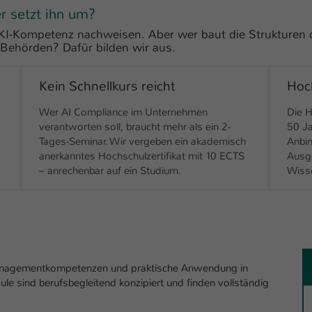
Ihrer vorgenommen Einstellungen, falls der
er setzt ihn um?
Webseiten-Betreiber dies eingestellt hat.
-Kompetenz nachweisen. Aber wer baut die Strukturen da
Behörden? Dafür bilden wir aus.
Name
fe_typo_user / PHPSESSID
Kein Schnellkurs reicht
Hoch
Anbieter
TYPO3
Wer AI Compliance im Unternehmen
Die H
Laufzeit
1 Woche
verantworten soll, braucht mehr als ein 2-
50 Ja
Tages-Seminar. Wir vergeben ein akademisch
Anbin
Dieses Cookie ist ein Standard-Session-Cookie
anerkanntes Hochschulzertifikat mit 10 ECTS
Ausge
von TYPO3. Es speichert im Fall eines Intranet-
– anrechenbar auf ein Studium.
Wisse
Zweck
Logins die Session-ID. So kann der eingeloggte
Benutzer wiedererkannt werden und es wird
ihm Zugang zu geschützten Bereichen gewährt.
Name
be_typo_user
 Managementkompetenzen und praktische Anwendung in
sind berufsbegleitend konzipiert un­­d finden vollständig
Anbieter
TYPO3