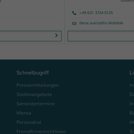
g
Studier
+49 631 3724-5125
diana.auer(at)hs-kl(dot)de
Schnellzugriff
L
Pressemitteilungen
I
Stellenangebote
D
Semestertermine
In
Mensa
Ba
Personalrat
A
Fremdfirmenrichtlinien
S