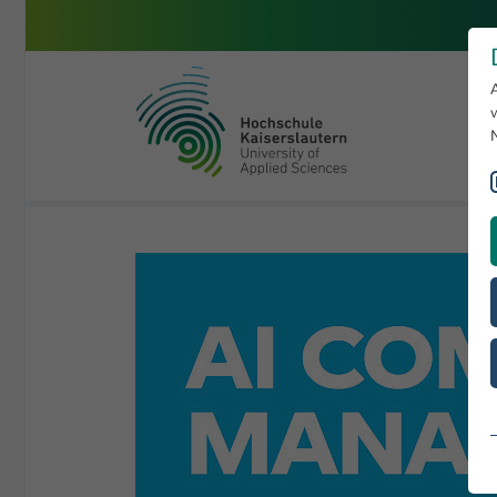
Zum Hauptinhalt springen
Hochschule Kaiserslautern
Sie sind hier:
Informatik und Mikrosystemtechnik
Studiengänge