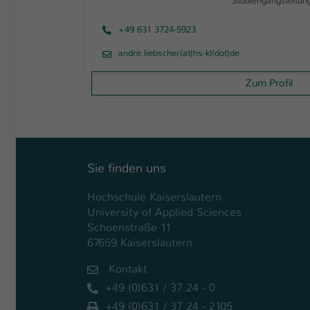
Studiengangsleitun
+49 631 3724-5923
andre.liebscher(at)hs-kl(dot)de
Zum Profil
Sie finden uns
Hochschule Kaiserslautern
University of Applied Sciences
Schoenstraße 11
67659 Kaiserslautern
Kontakt
+49 (0)631 / 37 24 - 0
+49 (0)631 / 37 24 - 2105