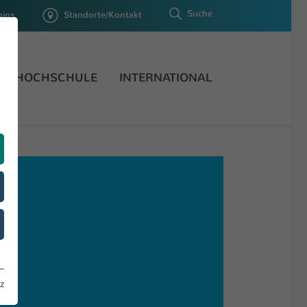
Suche
gins
Standorte/Kontakt
HOCHSCHULE
INTERNATIONAL
z