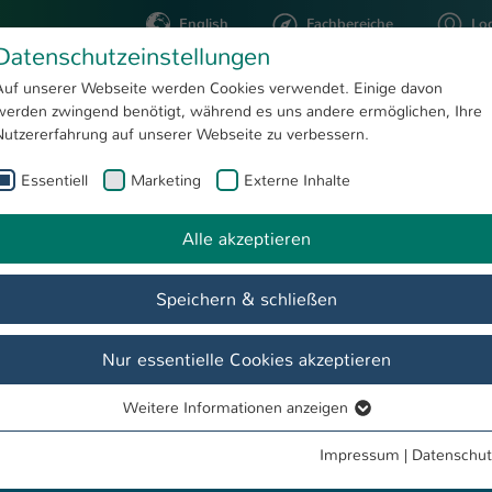
English
Fachbereiche
Lo
Datenschutzeinstellungen
Auf unserer Webseite werden Cookies verwendet. Einige davon
werden zwingend benötigt, während es uns andere ermöglichen, Ihre
STUDIUM
FORSCHUNG
Nutzererfahrung auf unserer Webseite zu verbessern.
Essentiell
Marketing
Externe Inhalte
AI Compliance Manager
Alle akzeptieren
Speichern & schließen
Nur essentielle Cookies akzeptieren
Weitere Informationen anzeigen
Essentiell
Essentielle Cookies werden für grundlegende Funktionen der
Impressum
|
Datenschut
Webseite benötigt. Dadurch ist gewährleistet, dass die Webseite