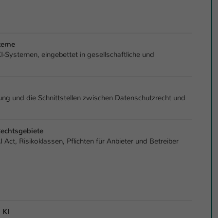
Laufzeit
1 Tag
Dieser Cookie teilt der Webseite mit, ob ein
Zweck
Besucher im Typo3-Backend angemeldet ist und
steme
Rechte besitzt diese zu verwalten.
-Systemen, eingebettet in gesellschaftliche und
g und die Schnittstellen zwischen Datenschutzrecht und
echtsgebiete
Act, Risikoklassen, Pflichten für Anbieter und Betreiber
 KI