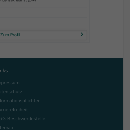
endensekretariat (ZW)
Zum Profil
inks
mpressum
atenschutz
formationspflichten
rrierefreiheit
GG-Beschwerdestelle
itemap