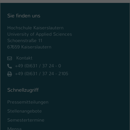
Einstellungen. Unter anderem eine zufällig
generierte ID, für die historische
Zweck
Speicherung Ihrer vorgenommen
Sie finden uns
Einstellungen, falls der Webseiten-
Betreiber dies eingestellt hat.
Hochschule Kaiserslautern
University of Applied Sciences
Schoenstraße 11
Name
fe_typo_user / PHPSESSID
67659 Kaiserslautern
Kontakt
Anbieter
TYPO3
+49 (0)631 / 37 24 - 0
Laufzeit
1 Woche
+49 (0)631 / 37 24 - 2105
Dieses Cookie ist ein Standard-Session-
Schnellzugriff
Cookie von TYPO3. Es speichert im Fall
eines Intranet-Logins die Session-ID. So
Pressemitteilungen
Zweck
kann der eingeloggte Benutzer
wiedererkannt werden und es wird ihm
Stellenangebote
Zugang zu geschützten Bereichen
Semestertermine
gewährt.
Mensa