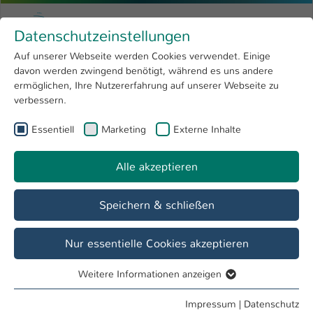
Zum Hauptinhalt springen
Menu
Hochschule Kaiserslautern
Datenschutzeinstellungen
Studium
Open submenu
8
Auf unserer Webseite werden Cookies verwendet. Einige
davon werden zwingend benötigt, während es uns andere
Sie sind hier:
Forschung
Open submenu
4
Fachbereich
ermöglichen, Ihre Nutzererfahrung auf unserer Webseite zu
verbessern.
Hochschule
Open submenu
8
Fachbereich
Essentiell
Marketing
Externe Inhalte
International
Open submenu
8
Informatik und Mikrosystemtechnik
Alle akzeptieren
Übersicht
Fachbereich
Speichern & schließen
Studiengänge der Lebenswissenschaften
Nur essentielle Cookies akzeptieren
Applied Life Sciences
Weitere Informationen anzeigen
Essentiell
Bachelor of Science
Essentielle Cookies werden für grundlegende Funktionen
Impressum
|
Datenschutz