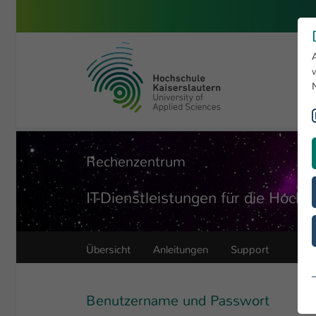
Zum Hauptinhalt springen
Hochschule Kaiserslautern
Sie sind hier:
Hochschule
Servicestellen
Rechenzentrum
Rechenzentrum
IT-Dienstleistungen für die Hochs
Übersicht
Anleitungen
Support
Benutzername und Passwort