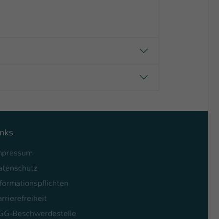
inks
mpressum
atenschutz
formationspflichten
rrierefreiheit
GG-Beschwerdestelle