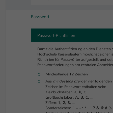
Passwort
Passwort-Richtlinien
Damit die Authentifizierung an den Diensten 
Hochschule Kaiserslautern möglichst sicher i
Richtlinien für Passwörter aufgestellt und se
Passwortänderungen am zentralen Anmelded
Mindestlänge 12 Zeichen
Aus
mindestens drei
der vier folgenden
Zeichen im Passwort enthalten sein:
Kleinbuchstaben:
a, b, c,
...
Großbuchstaben:
A, B, C,
...
Ziffern:
1, 2, 3,
...
Sonderzeichen:
~ + - : * . ! ? & @ # % ^