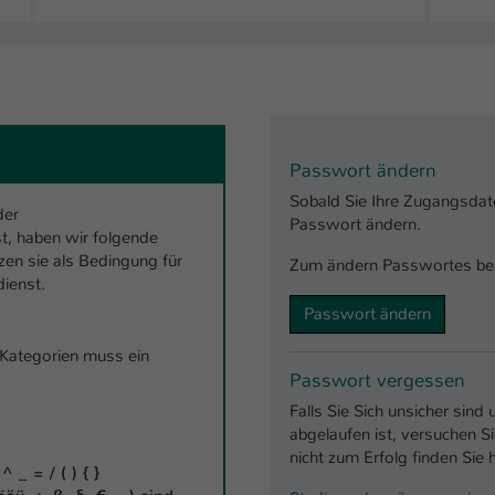
Ihrer vorgenommen Einstellungen, falls der
Webseiten-Betreiber dies eingestellt hat.
Name
fe_typo_user / PHPSESSID
Anbieter
TYPO3
Passwort ändern
Laufzeit
1 Woche
Sobald Sie Ihre Zugangsdaten
der
Passwort ändern.
st, haben wir folgende
Dieses Cookie ist ein Standard-Session-Cookie
tzen sie als Bedingung für
Zum ändern Passwortes beach
von TYPO3. Es speichert im Fall eines Intranet-
ienst.
Zweck
Logins die Session-ID. So kann der eingeloggte
Passwort ändern
Benutzer wiedererkannt werden und es wird
ihm Zugang zu geschützten Bereichen gewährt.
 Kategorien muss ein
Passwort vergessen
Falls Sie Sich unsicher sin
Name
be_typo_user
abgelaufen ist, versuchen S
nicht zum Erfolg finden Sie 
Anbieter
TYPO3
 _ = / ( ) { }