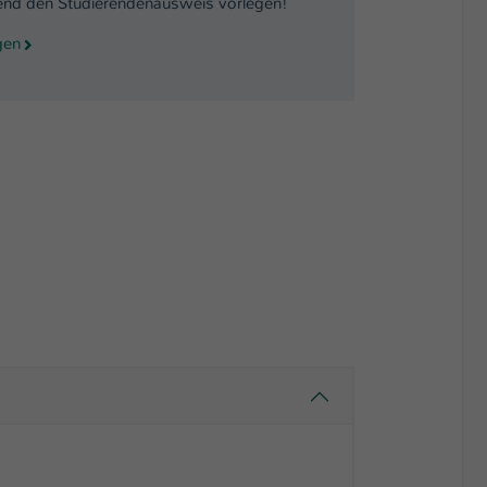
nd den Studierendenausweis vorlegen!
gen