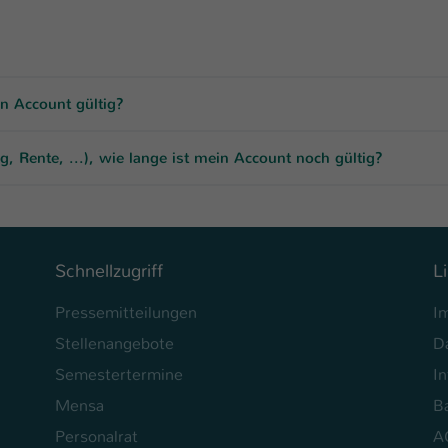
in Account gültig?
, Rente, ...), wie lange ist mein Account noch gültig?
Schnellzugriff
L
Pressemitteilungen
I
Stellenangebote
D
Semestertermine
In
Mensa
Ba
Personalrat
A