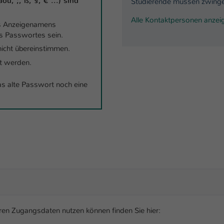
ü, ;, ß, §, € ...) sind
Studierende müssen zwinge
Laufzeit
1 Tag
Alle Kontaktpersonen anzei
es Anzeigenamens
Dieser Cookie teilt der Webseite mit, ob ein
es Passwortes sein.
Zweck
Besucher im Typo3-Backend angemeldet ist und
icht übereinstimmen.
Rechte besitzt diese zu verwalten.
t werden.
as alte Passwort noch eine
Ihren Zugangsdaten nutzen können finden Sie hier: