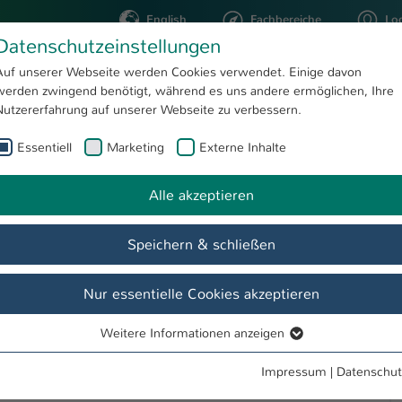
English
Fachbereiche
Lo
Datenschutzeinstellungen
Auf unserer Webseite werden Cookies verwendet. Einige davon
werden zwingend benötigt, während es uns andere ermöglichen, Ihre
STUDIUM
FORSCHUNG
Nutzererfahrung auf unserer Webseite zu verbessern.
Essentiell
Marketing
Externe Inhalte
Passwort
Dienste
Alle akzeptieren
Speichern & schließen
chule Kaiserslautern
Nur essentielle Cookies akzeptieren
Weitere Informationen anzeigen
Essentiell
Essentielle Cookies werden für grundlegende Funktionen der
Impressum
|
Datenschut
Webseite benötigt. Dadurch ist gewährleistet, dass die Webseite