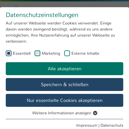
Zum Hauptinhalt springen
Menu
Hochschule Kaiserslautern
Datenschutzeinstellungen
Studium
Open submenu
8
Auf unserer Webseite werden Cookies verwendet. Einige
davon werden zwingend benötigt, während es uns andere
Sie sind hier:
Forschung
Open submenu
4
Student Life Cycle
ermöglichen, Ihre Nutzererfahrung auf unserer Webseite zu
verbessern.
Hochschule
Open submenu
8
Referat Student Life Cycle
Essentiell
Marketing
Externe Inhalte
International
Open submenu
8
Alle akzeptieren
Übersicht
Vor dem Studium
Im Studium
Speichern & schließen
Veranstaltungen des Referats Student Life
Nur essentielle Cookies akzeptieren
Cycle
07. August - 31. Dezember
Weitere Informationen anzeigen
Essentiell
Essentielle Cookies werden für grundlegende Funktionen
4 Einträge gefunden
Impressum
|
Datenschutz