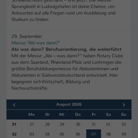
Schulabschluss geschafft – und jetzt? Die Messe
Einstellungen. Unter anderem eine zufällig
Sprungbrett in Ludwigshafen ist deine Chance, um
generierte ID, für die historische
Zweck
Antworten auf alle Fragen rund um Ausbildung und
Speicherung Ihrer vorgenommen
Studium zu finden:
Einstellungen, falls der Webseiten-
Betreiber dies eingestellt hat.
29. September
Messe "Abi was dann?"
Name
fe_typo_user / PHPSESSID
Abi was dann? Berufsorientierung, die weiterführt
Mit der Messe „Abi – was dann?“ haben Rotary Clubs
Anbieter
TYPO3
aus dem Saarland, Rheinland-Pfalz und Lothringen die
größte Berufsbildungsmesse für Abiturientinnen und
Laufzeit
Abiturienten in Südwestdeutschland entwickelt. Hier
1 Woche
begegnen sich Wirtschaft, Bildung und
Nachwuchskräfte.
Dieses Cookie ist ein Standard-Session-
Cookie von TYPO3. Es speichert im Fall
eines Intranet-Logins die Session-ID. So
August 2026
Zweck
kann der eingeloggte Benutzer
Mo
Di
Mi
Do
Fr
Sa
So
wiedererkannt werden und es wird ihm
Zugang zu geschützten Bereichen
31
27
28
29
30
31
01
02
gewährt.
32
03
04
05
06
07
08
09