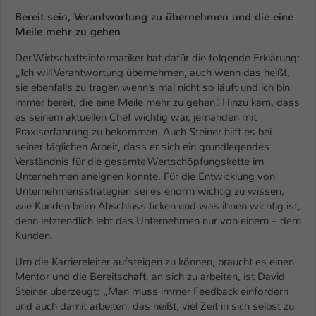
Einstellungen. Unter anderem eine zufällig
Bereit sein, Verantwortung zu übernehmen und die eine
generierte ID, für die historische
Zweck
Meile mehr zu gehen
Speicherung Ihrer vorgenommen
Einstellungen, falls der Webseiten-
Der Wirtschaftsinformatiker hat dafür die folgende Erklärung:
Betreiber dies eingestellt hat.
„Ich will Verantwortung übernehmen, auch wenn das heißt,
sie ebenfalls zu tragen wenn’s mal nicht so läuft und ich bin
immer bereit, die eine Meile mehr zu gehen“. Hinzu kam, dass
Name
fe_typo_user / PHPSESSID
es seinem aktuellen Chef wichtig war, jemanden mit
Praxiserfahrung zu bekommen. Auch Steiner hilft es bei
Anbieter
TYPO3
seiner täglichen Arbeit, dass er sich ein grundlegendes
Verständnis für die gesamte Wertschöpfungskette im
Laufzeit
1 Woche
Unternehmen aneignen konnte. Für die Entwicklung von
Unternehmensstrategien sei es enorm wichtig zu wissen,
Dieses Cookie ist ein Standard-Session-
wie Kunden beim Abschluss ticken und was ihnen wichtig ist,
Cookie von TYPO3. Es speichert im Fall
denn letztendlich lebt das Unternehmen nur von einem – dem
eines Intranet-Logins die Session-ID. So
Kunden.
Zweck
kann der eingeloggte Benutzer
Um die Karriereleiter aufsteigen zu können, braucht es einen
wiedererkannt werden und es wird ihm
Mentor und die Bereitschaft, an sich zu arbeiten, ist David
Zugang zu geschützten Bereichen
Steiner überzeugt: „Man muss immer Feedback einfordern
gewährt.
und auch damit arbeiten, das heißt, viel Zeit in sich selbst zu