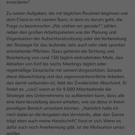
investieren.“
Name
be_typo_user
Zu seinen Aufgaben, die mit täglichen Routinen beginnen wie
dem Check-in mit seinem Team, in dem es darum geht, die
Anbieter
TYPO3
Frage zu beantworten „Wo stehen wir gerade?“, zählen
neben den großen Arbeitspaketen wie der Planung und
Laufzeit
1 Tag
Organisation der Aufsichtsratssitzung oder der Vorbereitung
der Strategie für das laufende Jahr, auch sehr viele spontan
Dieser Cookie teilt der Webseite mit, ob
entstehende Pflichten. Dazu gehören die Sichtung und
ein Besucher im Typo3-Backend
Bearbeitung von rund 150 täglich eintrudelnden Mails, das
Zweck
angemeldet ist und Rechte besitzt diese
Abhalten von fünf bis sechs Meetings täglich oder
zu verwalten.
regelmäßige Gespräche mit seinem Vorgesetzten. Gerade
diese Abwechslung und das eigenverantwortliche Arbeiten,
das damit verbunden ist, liebt der Zweibrücker Absolvent. Er
findet es „cool“, wenn er für 9.000 Mitarbeitende die
Strategie des Unternehmens so aufbereiten kann, dass alle
eine klare Vorstellung davon erhalten, wie sie diese in ihrem
jeweiligen Bereich umsetzen können. „Natürlich halte ich
mich dabei an die Vorgaben des Vorstands, aber das Ganze
trägt eben auch meine Handschrift“, freut er sich. Wenn es
dafür auch noch Anerkennung gibt, ist die Motivation umso
größer.