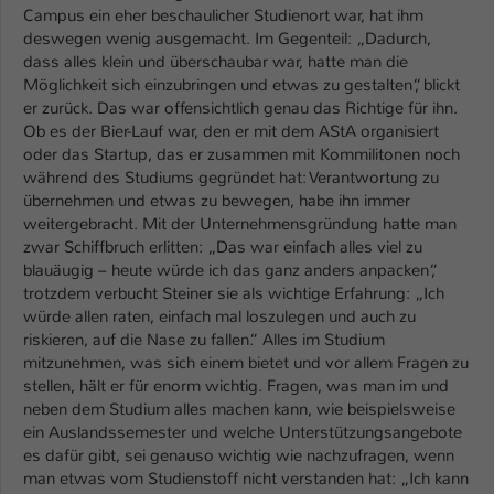
Campus ein eher beschaulicher Studienort war, hat ihm
deswegen wenig ausgemacht. Im Gegenteil: „Dadurch,
dass alles klein und überschaubar war, hatte man die
Möglichkeit sich einzubringen und etwas zu gestalten“, blickt
er zurück. Das war offensichtlich genau das Richtige für ihn.
Ob es der Bier-Lauf war, den er mit dem AStA organisiert
oder das Startup, das er zusammen mit Kommilitonen noch
während des Studiums gegründet hat: Verantwortung zu
übernehmen und etwas zu bewegen, habe ihn immer
weitergebracht. Mit der Unternehmensgründung hatte man
zwar Schiffbruch erlitten: „Das war einfach alles viel zu
blauäugig – heute würde ich das ganz anders anpacken“,
trotzdem verbucht Steiner sie als wichtige Erfahrung: „Ich
würde allen raten, einfach mal loszulegen und auch zu
riskieren, auf die Nase zu fallen.“ Alles im Studium
mitzunehmen, was sich einem bietet und vor allem Fragen zu
stellen, hält er für enorm wichtig. Fragen, was man im und
neben dem Studium alles machen kann, wie beispielsweise
ein Auslandssemester und welche Unterstützungsangebote
es dafür gibt, sei genauso wichtig wie nachzufragen, wenn
man etwas vom Studienstoff nicht verstanden hat: „Ich kann