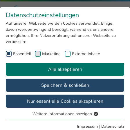
Zum Hauptinhalt springen
Menu
Hochschule Kaiserslautern
Datenschutzeinstellungen
Studium
Open submenu
8
Auf unserer Webseite werden Cookies verwendet. Einige
davon werden zwingend benötigt, während es uns andere
Sie sind hier:
Forschung
Open submenu
4
Alumni
ermöglichen, Ihre Nutzererfahrung auf unserer Webseite zu
verbessern.
Hochschule
Open submenu
8
Referat Student Life Cycle
Essentiell
Marketing
Externe Inhalte
International
Open submenu
8
Alle akzeptieren
Übersicht
Vor dem Studium
Im Studium
Speichern & schließen
Alumni-Newsletter
Nur essentielle Cookies akzeptieren
Ausgabe 2/2025
Weitere Informationen anzeigen
Essentiell
Ausgabe 1/2025
Essentielle Cookies werden für grundlegende Funktionen
Impressum
|
Datenschutz