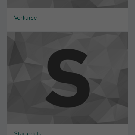
Name
be_typo_user
Vorkurse
Anbieter
TYPO3
Laufzeit
1 Tag
Dieser Cookie teilt der Webseite mit, ob
ein Besucher im Typo3-Backend
Zweck
angemeldet ist und Rechte besitzt diese
zu verwalten.
Starterkits