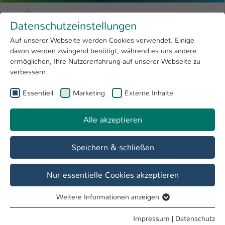
Zum Hauptinhalt springen
Menu
Hochschule Kaiserslautern
Datenschutzeinstellungen
Studium
Open submenu
8
Auf unserer Webseite werden Cookies verwendet. Einige
davon werden zwingend benötigt, während es uns andere
Sie sind hier:
Forschung
Open submenu
4
Info zum Nachteilsausgleich
ermöglichen, Ihre Nutzererfahrung auf unserer Webseite zu
verbessern.
Hochschule
Open submenu
8
Diversitätsmanagement
Essentiell
Marketing
Externe Inhalte
International
Open submenu
8
Alle akzeptieren
Übersicht
Info & Beratung
Speichern & schließen
Beantragung eines Nachteilsausgleichs
Nur essentielle Cookies akzeptieren
In der Allgemeinen Bachelor-Prüfungsordnung der
Hochschule Kaiserslautern steht unter §6 geschrieben:
Weitere Informationen anzeigen
Essentiell
"(7) Studierenden mit Behinderung oder chronischer
Essentielle Cookies werden für grundlegende Funktionen
Impressum
|
Datenschutz
Erkrankung ist zur Wahrung ihrer Chancengleichheit ein