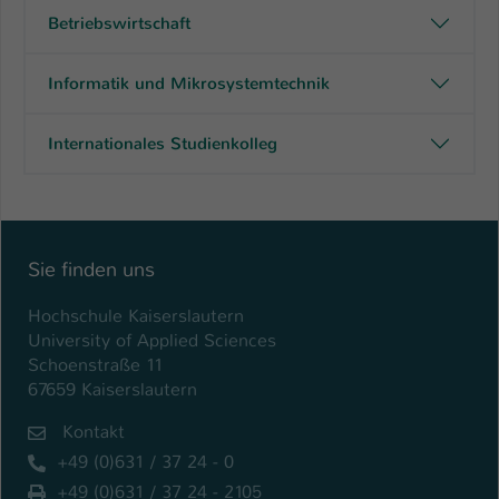
Betriebswirtschaft
Name
be_typo_user
Informatik und Mikrosystemtechnik
Anbieter
TYPO3
Laufzeit
1 Tag
Internationales Studienkolleg
Dieser Cookie teilt der Webseite mit, ob
ein Besucher im Typo3-Backend
Zweck
angemeldet ist und Rechte besitzt diese
zu verwalten.
Sie finden uns
Hochschule Kaiserslautern
University of Applied Sciences
Schoenstraße 11
67659 Kaiserslautern
Kontakt
+49 (0)631 / 37 24 - 0
+49 (0)631 / 37 24 - 2105