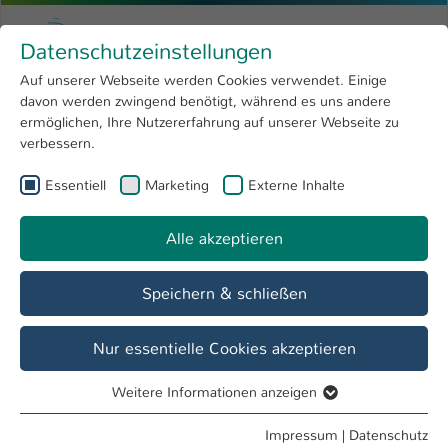
Zum Hauptinhalt springen
Menu
Hochschule Kaiserslautern
Datenschutzeinstellungen
Studium
Open submenu
8
Auf unserer Webseite werden Cookies verwendet. Einige
davon werden zwingend benötigt, während es uns andere
Sie sind hier:
Forschung
Open submenu
4
Dr. Vignesh Yoganathan
Profil
ermöglichen, Ihre Nutzererfahrung auf unserer Webseite zu
verbessern.
Hochschule
Open submenu
8
Dr. Vignesh Yoganathan
Essentiell
Marketing
Externe Inhalte
International
Open submenu
8
Alle akzeptieren
Übersicht
Speichern & schließen
Tätigkeiten
Lehrbeauftragter FB BW
Nur essentielle Cookies akzeptieren
Weitere Informationen anzeigen
Essentiell
Essentielle Cookies werden für grundlegende Funktionen
Impressum
|
Datenschutz