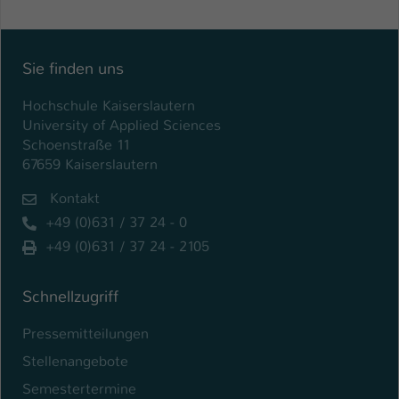
Einstellungen. Unter anderem eine zufällig
generierte ID, für die historische
Zweck
Speicherung Ihrer vorgenommen
Einstellungen, falls der Webseiten-
Sie finden uns
Betreiber dies eingestellt hat.
Hochschule Kaiserslautern
University of Applied Sciences
Name
fe_typo_user / PHPSESSID
Schoenstraße 11
67659 Kaiserslautern
Anbieter
TYPO3
Kontakt
Laufzeit
1 Woche
+49 (0)631 / 37 24 - 0
+49 (0)631 / 37 24 - 2105
Dieses Cookie ist ein Standard-Session-
Cookie von TYPO3. Es speichert im Fall
eines Intranet-Logins die Session-ID. So
Schnellzugriff
Zweck
kann der eingeloggte Benutzer
Pressemitteilungen
wiedererkannt werden und es wird ihm
Zugang zu geschützten Bereichen
Stellenangebote
gewährt.
Semestertermine