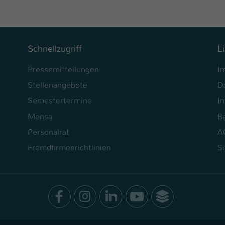
Ihrer vorgenommen Einstellungen, falls der
Webseiten-Betreiber dies eingestellt hat.
Name
fe_typo_user / PHPSESSID
Schnellzugriff
L
Anbieter
TYPO3
Pressemitteilungen
I
Stellenangebote
D
Laufzeit
1 Woche
Semestertermine
In
Dieses Cookie ist ein Standard-Session-Cookie
Mensa
Ba
von TYPO3. Es speichert im Fall eines Intranet-
Personalrat
A
Zweck
Logins die Session-ID. So kann der eingeloggte
Benutzer wiedererkannt werden und es wird
Fremdfirmenrichtlinien
S
ihm Zugang zu geschützten Bereichen gewährt.
Name
be_typo_user
Facebook
Instagram
LinkedIn
Youtube
SocialWal
Anbieter
TYPO3