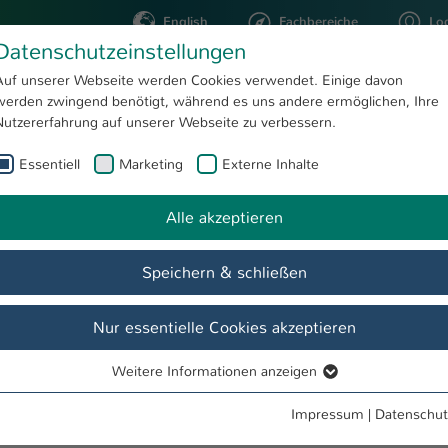
English
Fachbereiche
Lo
Datenschutzeinstellungen
Auf unserer Webseite werden Cookies verwendet. Einige davon
werden zwingend benötigt, während es uns andere ermöglichen, Ihre
STUDIUM
FORSCHUNG
Nutzererfahrung auf unserer Webseite zu verbessern.
Essentiell
Marketing
Externe Inhalte
rof. Dr. Uli Schell
Alle akzeptieren
Speichern & schließen
Nur essentielle Cookies akzeptieren
Weitere Informationen anzeigen
Essentiell
Essentielle Cookies werden für grundlegende Funktionen der
Impressum
|
Datenschut
Webseite benötigt. Dadurch ist gewährleistet, dass die Webseite