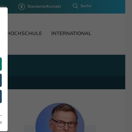
Suche
gins
Standorte/Kontakt
HOCHSCHULE
INTERNATIONAL
z