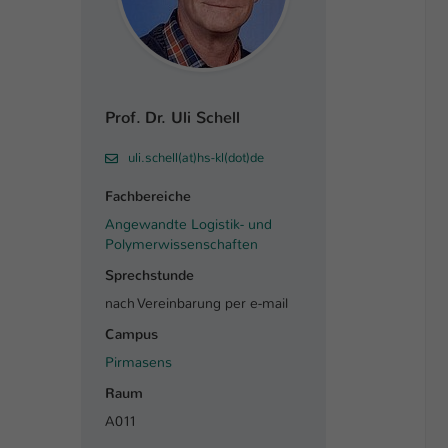
Prof. Dr. Uli Schell
uli.schell(at)hs-kl(dot)de
Fachbereiche
Angewandte Logistik- und
Polymerwissenschaften
Sprechstunde
nach Vereinbarung per e-mail
Campus
Pirmasens
Raum
A011