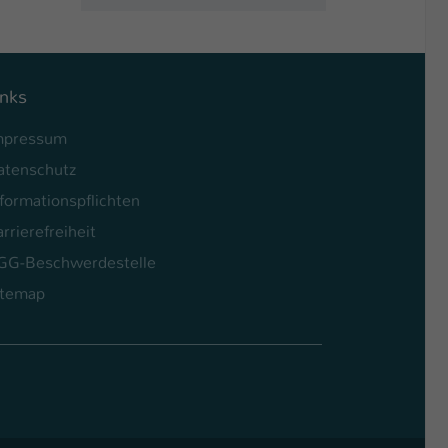
inks
mpressum
atenschutz
formationspflichten
rrierefreiheit
GG-Beschwerdestelle
itemap
l