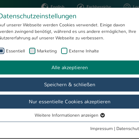
English
Fachbereiche
Lo
Datenschutzeinstellungen
Auf unserer Webseite werden Cookies verwendet. Einige davon
werden zwingend benötigt, während es uns andere ermöglichen, Ihre
STUDIUM
FORSCHUNG
Nutzererfahrung auf unserer Webseite zu verbessern.
Essentiell
Marketing
Externe Inhalte
r. Tultul Saha
Alle akzeptieren
Speichern & schließen
Nur essentielle Cookies akzeptieren
Weitere Informationen anzeigen
Essentiell
Essentielle Cookies werden für grundlegende Funktionen der
Impressum
|
Datenschut
Webseite benötigt. Dadurch ist gewährleistet, dass die Webseite