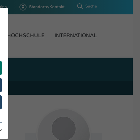
Suche
gins
Standorte/Kontakt
HOCHSCHULE
INTERNATIONAL
z