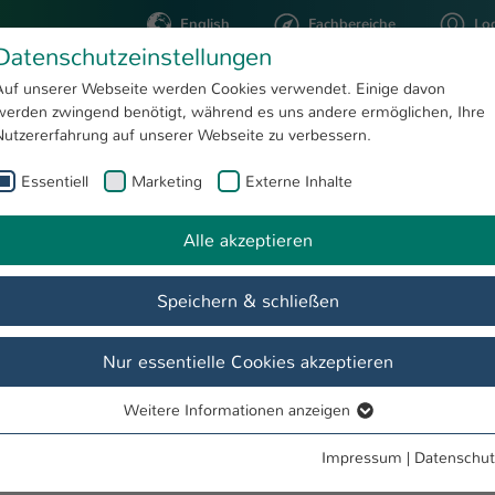
English
Fachbereiche
Lo
Datenschutzeinstellungen
Auf unserer Webseite werden Cookies verwendet. Einige davon
werden zwingend benötigt, während es uns andere ermöglichen, Ihre
STUDIUM
FORSCHUNG
Nutzererfahrung auf unserer Webseite zu verbessern.
Essentiell
Marketing
Externe Inhalte
.Eng. Tobias Jung
Alle akzeptieren
Speichern & schließen
Nur essentielle Cookies akzeptieren
Weitere Informationen anzeigen
Essentiell
Essentielle Cookies werden für grundlegende Funktionen der
Impressum
|
Datenschut
en Projekt "Biobrix"
Webseite benötigt. Dadurch ist gewährleistet, dass die Webseite