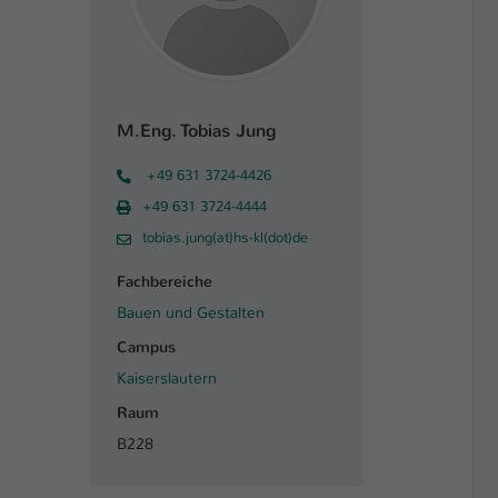
M.Eng. Tobias Jung
+49 631 3724-4426
+49 631 3724-4444
tobias.jung(at)hs-kl(dot)de
Fachbereiche
Bauen und Gestalten
Campus
Kaiserslautern
Raum
B228