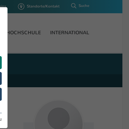
Suche
gins
Standorte/Kontakt
HOCHSCHULE
INTERNATIONAL
z