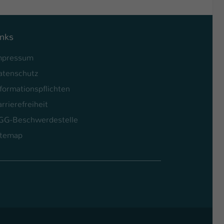
inks
mpressum
atenschutz
formationspflichten
rrierefreiheit
GG-Beschwerdestelle
itemap
l