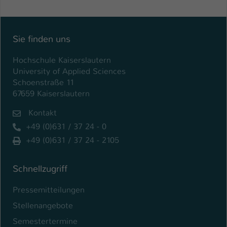
Einstellungen. Unter anderem eine zufällig
generierte ID, für die historische
Zweck
Speicherung Ihrer vorgenommen
Einstellungen, falls der Webseiten-
Sie finden uns
Betreiber dies eingestellt hat.
Hochschule Kaiserslautern
University of Applied Sciences
Name
fe_typo_user / PHPSESSID
Schoenstraße 11
67659 Kaiserslautern
Anbieter
TYPO3
Kontakt
Laufzeit
1 Woche
+49 (0)631 / 37 24 - 0
+49 (0)631 / 37 24 - 2105
Dieses Cookie ist ein Standard-Session-
Cookie von TYPO3. Es speichert im Fall
eines Intranet-Logins die Session-ID. So
Schnellzugriff
Zweck
kann der eingeloggte Benutzer
Pressemitteilungen
wiedererkannt werden und es wird ihm
Zugang zu geschützten Bereichen
Stellenangebote
gewährt.
Semestertermine