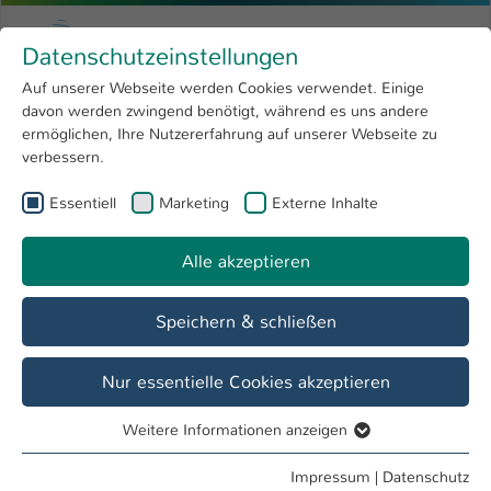
Zum Hauptinhalt springen
Menu
Hochschule Kaiserslautern
Datenschutzeinstellungen
Studium
Open submenu
8
Auf unserer Webseite werden Cookies verwendet. Einige
davon werden zwingend benötigt, während es uns andere
Sie sind hier:
Forschung
Open submenu
4
Thimo Schlär
Profil
ermöglichen, Ihre Nutzererfahrung auf unserer Webseite zu
verbessern.
Hochschule
Open submenu
8
Thimo Schlär
Essentiell
Marketing
Externe Inhalte
International
Open submenu
8
Alle akzeptieren
Übersicht
Speichern & schließen
Tätigkeiten
Lehrbeauftragter FB BW
Nur essentielle Cookies akzeptieren
Weitere Informationen anzeigen
Essentiell
Essentielle Cookies werden für grundlegende Funktionen
Impressum
|
Datenschutz