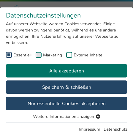
Zum Hauptinhalt springen
Menu
Hochschule Kaiserslautern
Datenschutzeinstellungen
Studium
Open submenu
8
Auf unserer Webseite werden Cookies verwendet. Einige
davon werden zwingend benötigt, während es uns andere
Sie sind hier:
Forschung
Open submenu
4
Svenja Stroh, B. Sc.
Profil
ermöglichen, Ihre Nutzererfahrung auf unserer Webseite zu
verbessern.
Hochschule
Open submenu
8
Svenja Stroh, B. Sc.
Essentiell
Marketing
Externe Inhalte
International
Open submenu
8
Alle akzeptieren
Übersicht
Speichern & schließen
Tätigkeiten
Lehrbeauftragte (ZFH) Fernstudiengang MBW
Nur essentielle Cookies akzeptieren
Weitere Informationen anzeigen
Essentiell
Essentielle Cookies werden für grundlegende Funktionen
Impressum
|
Datenschutz