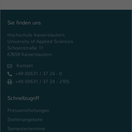
Einstellungen. Unter anderem eine zufällig
generierte ID, für die historische
Zweck
Speicherung Ihrer vorgenommen
Einstellungen, falls der Webseiten-
Sie finden uns
Betreiber dies eingestellt hat.
Hochschule Kaiserslautern
University of Applied Sciences
Name
fe_typo_user / PHPSESSID
Schoenstraße 11
67659 Kaiserslautern
Anbieter
TYPO3
Kontakt
Laufzeit
1 Woche
+49 (0)631 / 37 24 - 0
+49 (0)631 / 37 24 - 2105
Dieses Cookie ist ein Standard-Session-
Cookie von TYPO3. Es speichert im Fall
eines Intranet-Logins die Session-ID. So
Schnellzugriff
Zweck
kann der eingeloggte Benutzer
Pressemitteilungen
wiedererkannt werden und es wird ihm
Zugang zu geschützten Bereichen
Stellenangebote
gewährt.
Semestertermine