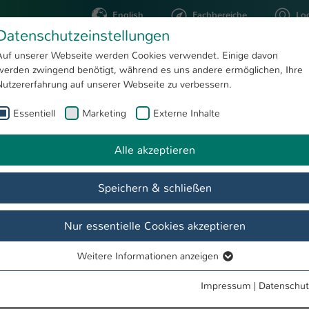
English
Fachbereiche
Lo
Datenschutzeinstellungen
Auf unserer Webseite werden Cookies verwendet. Einige davon
werden zwingend benötigt, während es uns andere ermöglichen, Ihre
STUDIUM
FORSCHUNG
Nutzererfahrung auf unserer Webseite zu verbessern.
Essentiell
Marketing
Externe Inhalte
usanne Petersen
Alle akzeptieren
Speichern & schließen
Nur essentielle Cookies akzeptieren
Weitere Informationen anzeigen
Essentiell
Essentielle Cookies werden für grundlegende Funktionen der
Impressum
|
Datenschut
Webseite benötigt. Dadurch ist gewährleistet, dass die Webseite