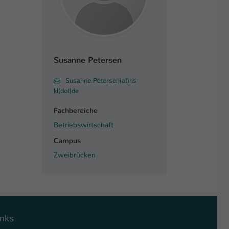
Susanne Petersen
Susanne.Petersen(at)hs-
kl(dot)de
Fachbereiche
Betriebswirtschaft
Campus
Zweibrücken
inks