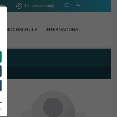
Suche
gins
Standorte/Kontakt
HOCHSCHULE
INTERNATIONAL
z