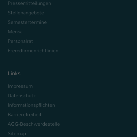
Pressemitteilungen
Name
be_typo_user
Stellenangebote
Semestertermine
Anbieter
TYPO3
Mensa
Laufzeit
1 Tag
Personalrat
Dieser Cookie teilt der Webseite mit, ob
Fremdfirmenrichtlinien
ein Besucher im Typo3-Backend
Zweck
angemeldet ist und Rechte besitzt diese
zu verwalten.
Links
Impressum
Datenschutz
Informationspflichten
Barrierefreiheit
AGG-Beschwerdestelle
Sitemap