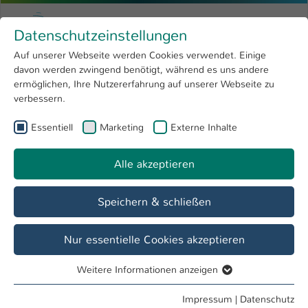
Zum Hauptinhalt springen
Menu
Hochschule Kaiserslautern
Datenschutzeinstellungen
Studium
Open submenu
8
Auf unserer Webseite werden Cookies verwendet. Einige
davon werden zwingend benötigt, während es uns andere
Sie sind hier:
Forschung
Open submenu
4
Susanne Metz
Profil
ermöglichen, Ihre Nutzererfahrung auf unserer Webseite zu
verbessern.
Hochschule
Open submenu
8
Susanne Metz
Essentiell
Marketing
Externe Inhalte
International
Open submenu
8
Alle akzeptieren
Übersicht
Speichern & schließen
Tätigkeiten
Prüfungsamt
Nur essentielle Cookies akzeptieren
Studierendensekretariat, ZW
Weitere Informationen anzeigen
Essentiell
Essentielle Cookies werden für grundlegende Funktionen
Impressum
|
Datenschutz