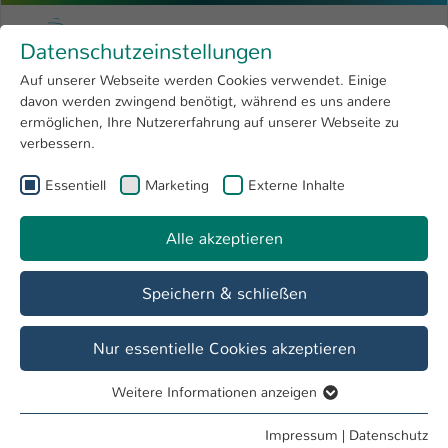
Zum Hauptinhalt springen
Menu
Hochschule Kaiserslautern
Datenschutzeinstellungen
Studium
Open submenu
8
Auf unserer Webseite werden Cookies verwendet. Einige
davon werden zwingend benötigt, während es uns andere
Sie sind hier:
Forschung
Open submenu
4
Selin Mamok, B.Sc.
Profil
ermöglichen, Ihre Nutzererfahrung auf unserer Webseite zu
verbessern.
Hochschule
Open submenu
8
Selin Mamok, B.Sc.
Essentiell
Marketing
Externe Inhalte
International
Open submenu
8
Alle akzeptieren
Übersicht
Speichern & schließen
Tätigkeiten
Projektmitarbeiterin
Nur essentielle Cookies akzeptieren
Prüfungsausschuss Informatik FB IMST
Weitere Informationen anzeigen
Essentiell
Essentielle Cookies werden für grundlegende Funktionen
Impressum
|
Datenschutz