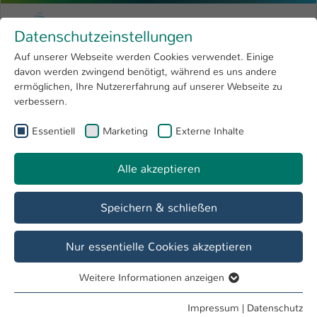
Zum Hauptinhalt springen
Menu
Hochschule Kaiserslautern
Datenschutzeinstellungen
Studium
Open submenu
8
Auf unserer Webseite werden Cookies verwendet. Einige
davon werden zwingend benötigt, während es uns andere
Sie sind hier:
Forschung
Open submenu
4
Sascha Roschy, M.A., MSc.
Profil
ermöglichen, Ihre Nutzererfahrung auf unserer Webseite zu
verbessern.
Hochschule
Open submenu
8
Sascha Roschy, M.A., MSc.
Essentiell
Marketing
Externe Inhalte
International
Open submenu
8
Alle akzeptieren
Übersicht
Speichern & schließen
Tätigkeiten
Referat Internationales und Sprachen
Nur essentielle Cookies akzeptieren
Sprachcoach
Weitere Informationen anzeigen
Essentiell
Essentielle Cookies werden für grundlegende Funktionen
Impressum
|
Datenschutz