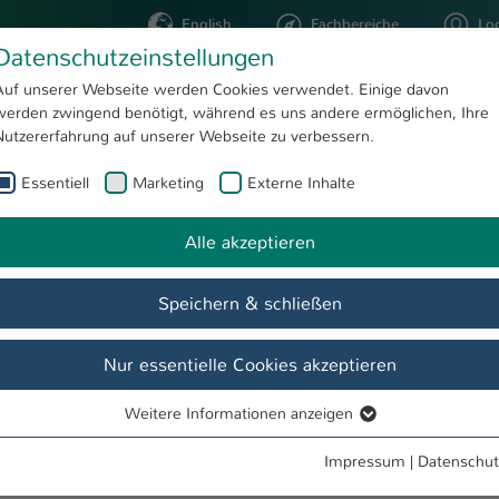
English
Fachbereiche
Lo
Datenschutzeinstellungen
Auf unserer Webseite werden Cookies verwendet. Einige davon
werden zwingend benötigt, während es uns andere ermöglichen, Ihre
STUDIUM
FORSCHUNG
Nutzererfahrung auf unserer Webseite zu verbessern.
Essentiell
Marketing
Externe Inhalte
rof. Dr. jur. Rolf Pohl
Alle akzeptieren
Speichern & schließen
ungen
Nur essentielle Cookies akzeptieren
Weitere Informationen anzeigen
Essentiell
schaftsrecht sowie Wirtschaftsstrafrecht (bis 08/2024)
Essentielle Cookies werden für grundlegende Funktionen der
Impressum
|
Datenschut
ce - Zertifikat (seit 2024)
Webseite benötigt. Dadurch ist gewährleistet, dass die Webseite