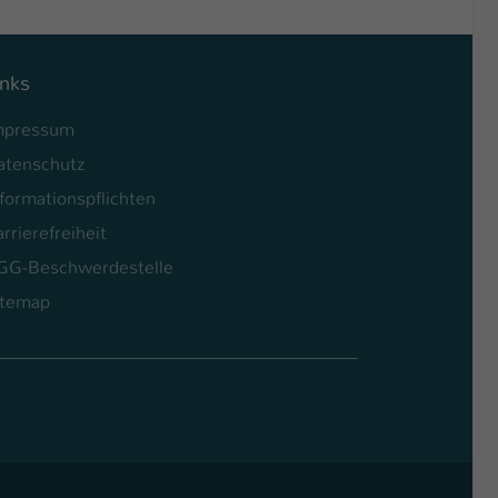
inks
mpressum
atenschutz
formationspflichten
rrierefreiheit
GG-Beschwerdestelle
itemap
l