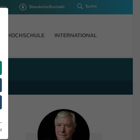
Suche
gins
Standorte/Kontakt
HOCHSCHULE
INTERNATIONAL
z