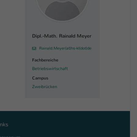
Dipl.-Math. Rainald Meyer
Rainald.Meyer(at)hs-kl(dot)de
Fachbereiche
Betriebswirtschaft
Campus
Zweibrücken
inks