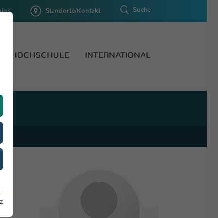
Suche
gins
Standorte/Kontakt
HOCHSCHULE
INTERNATIONAL
z