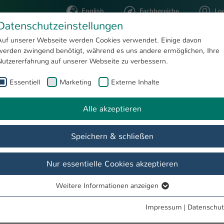
English
Fachbereiche
Lo
Datenschutzeinstellungen
Auf unserer Webseite werden Cookies verwendet. Einige davon
werden zwingend benötigt, während es uns andere ermöglichen, Ihre
STUDIUM
FORSCHUNG
Nutzererfahrung auf unserer Webseite zu verbessern.
Essentiell
Marketing
Externe Inhalte
Dipl.-Math. Rainald Meyer
Alle akzeptieren
Speichern & schließen
Nur essentielle Cookies akzeptieren
Weitere Informationen anzeigen
Essentiell
Essentielle Cookies werden für grundlegende Funktionen der
Impressum
|
Datenschut
Webseite benötigt. Dadurch ist gewährleistet, dass die Webseite