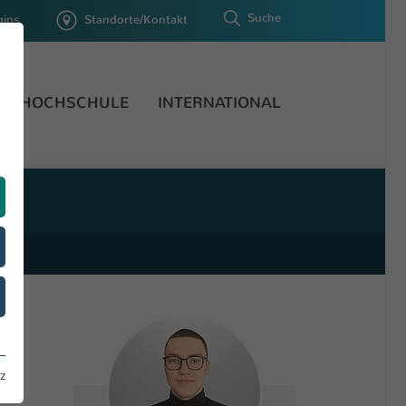
Suche
gins
Standorte/Kontakt
HOCHSCHULE
INTERNATIONAL
z