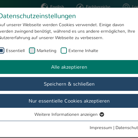
English
Fachbereiche
Lo
Datenschutzeinstellungen
Auf unserer Webseite werden Cookies verwendet. Einige davon
werden zwingend benötigt, während es uns andere ermöglichen, Ihre
STUDIUM
FORSCHUNG
Nutzererfahrung auf unserer Webseite zu verbessern.
Essentiell
Marketing
Externe Inhalte
hilip Balizki, B.A.
Alle akzeptieren
Speichern & schließen
Nur essentielle Cookies akzeptieren
Weitere Informationen anzeigen
Essentiell
Essentielle Cookies werden für grundlegende Funktionen der
Impressum
|
Datenschut
Webseite benötigt. Dadurch ist gewährleistet, dass die Webseite