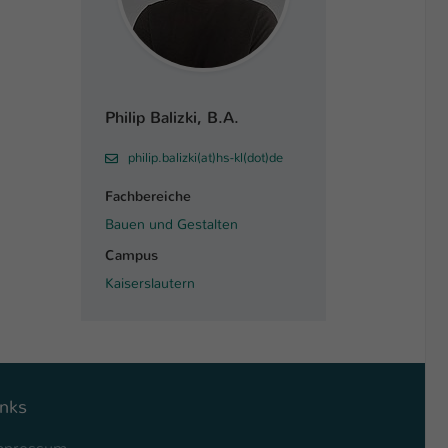
Philip Balizki, B.A.
philip.balizki(at)hs-kl(dot)de
Fachbereiche
Bauen und Gestalten
Campus
Kaiserslautern
inks