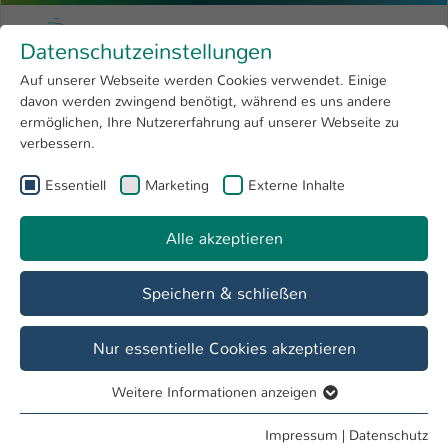
Zum Hauptinhalt springen
Menu
Hochschule Kaiserslautern
Datenschutzeinstellungen
Studium
Open submenu
8
Auf unserer Webseite werden Cookies verwendet. Einige
davon werden zwingend benötigt, während es uns andere
Sie sind hier:
Forschung
Open submenu
4
Dipl.-Ing. Peter Schultheis
Profil
ermöglichen, Ihre Nutzererfahrung auf unserer Webseite zu
verbessern.
Hochschule
Open submenu
8
Dipl.-Ing. Peter Schultheis
Essentiell
Marketing
Externe Inhalte
International
Open submenu
8
Alle akzeptieren
Übersicht
Speichern & schließen
Lehrgebiete
Produktionstechnik
Nur essentielle Cookies akzeptieren
Weitere Informationen anzeigen
Tätigkeiten
Essentiell
Lehrbeauftragter FB ALP
Essentielle Cookies werden für grundlegende Funktionen
Impressum
|
Datenschutz