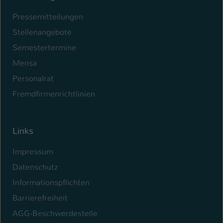
Pressemitteilungen
Name
be_typo_user
Stellenangebote
Anbieter
TYPO3
Semestertermine
Laufzeit
1 Tag
Mensa
Personalrat
Dieser Cookie teilt der Webseite mit, ob
ein Besucher im Typo3-Backend
Fremdfirmenrichtlinien
Zweck
angemeldet ist und Rechte besitzt diese
zu verwalten.
Links
Impressum
Datenschutz
Informationspflichten
Barrierefreiheit
AGG-Beschwerdestelle