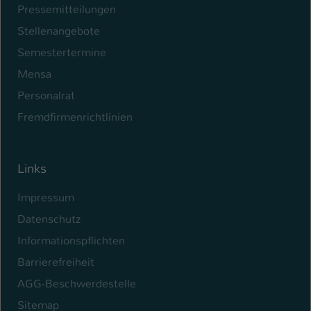
Pressemitteilungen
Name
be_typo_user
Stellenangebote
Semestertermine
Anbieter
TYPO3
Mensa
Laufzeit
1 Tag
Personalrat
Dieser Cookie teilt der Webseite mit, ob
Fremdfirmenrichtlinien
ein Besucher im Typo3-Backend
Zweck
angemeldet ist und Rechte besitzt diese
zu verwalten.
Links
Impressum
Datenschutz
Informationspflichten
Barrierefreiheit
AGG-Beschwerdestelle
Sitemap