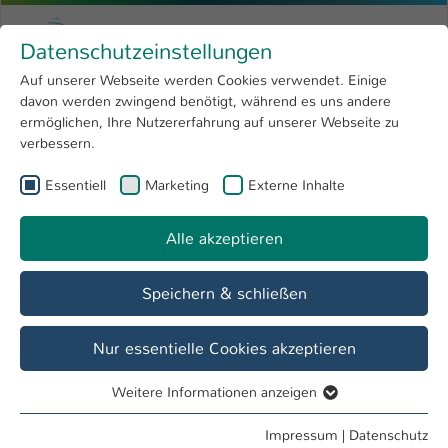
Zum Hauptinhalt springen
Menu
Hochschule Kaiserslautern
Datenschutzeinstellungen
Studium
Open submenu
8
Auf unserer Webseite werden Cookies verwendet. Einige
davon werden zwingend benötigt, während es uns andere
Sie sind hier:
Forschung
Open submenu
4
Dr. Patricia Reischmann
Profil
ermöglichen, Ihre Nutzererfahrung auf unserer Webseite zu
verbessern.
Hochschule
Open submenu
8
Dr. Patricia Reischmann
Essentiell
Marketing
Externe Inhalte
International
Open submenu
8
Alle akzeptieren
Übersicht
Speichern & schließen
Tätigkeiten
Assistentin FB IMST
Nur essentielle Cookies akzeptieren
Weitere Informationen anzeigen
Essentiell
Essentielle Cookies werden für grundlegende Funktionen
Impressum
|
Datenschutz