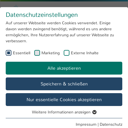
Zum Hauptinhalt springen
Menu
Hochschule Kaiserslautern
Datenschutzeinstellungen
Studium
Open submenu
8
Auf unserer Webseite werden Cookies verwendet. Einige
davon werden zwingend benötigt, während es uns andere
Sie sind hier:
Forschung
Open submenu
4
Nivin Barakat
Profil
ermöglichen, Ihre Nutzererfahrung auf unserer Webseite zu
verbessern.
Hochschule
Open submenu
8
Nivin Barakat
Essentiell
Marketing
Externe Inhalte
International
Open submenu
8
Alle akzeptieren
Übersicht
Speichern & schließen
Tätigkeiten
Mitarbeiterin Stabsstelle Diversitätsmanagement
Nur essentielle Cookies akzeptieren
Behindertenbeauftragte für Studierende
Weitere Informationen anzeigen
Essentiell
Essentielle Cookies werden für grundlegende Funktionen
Impressum
|
Datenschutz