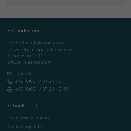
Einstellungen. Unter anderem eine zufällig
generierte ID, für die historische
Zweck
Speicherung Ihrer vorgenommen
Einstellungen, falls der Webseiten-
Betreiber dies eingestellt hat.
Sie finden uns
Hochschule Kaiserslautern
Name
fe_typo_user / PHPSESSID
University of Applied Sciences
Schoenstraße 11
Anbieter
TYPO3
67659 Kaiserslautern
Laufzeit
1 Woche
Kontakt
+49 (0)631 / 37 24 - 0
Dieses Cookie ist ein Standard-Session-
+49 (0)631 / 37 24 - 2105
Cookie von TYPO3. Es speichert im Fall
eines Intranet-Logins die Session-ID. So
Zweck
kann der eingeloggte Benutzer
Schnellzugriff
wiedererkannt werden und es wird ihm
Zugang zu geschützten Bereichen
Pressemitteilungen
gewährt.
Stellenangebote