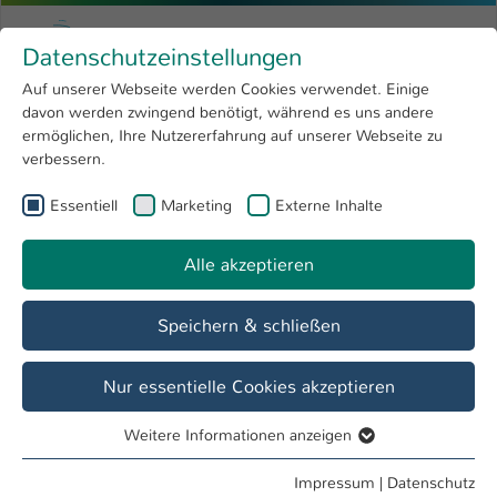
Zum Hauptinhalt springen
Menu
Hochschule Kaiserslautern
Datenschutzeinstellungen
Studium
Open submenu
8
Auf unserer Webseite werden Cookies verwendet. Einige
davon werden zwingend benötigt, während es uns andere
Sie sind hier:
Forschung
Open submenu
4
Nina Heinrich
Profil
ermöglichen, Ihre Nutzererfahrung auf unserer Webseite zu
verbessern.
Hochschule
Open submenu
8
Nina Heinrich
Essentiell
Marketing
Externe Inhalte
International
Open submenu
8
Alle akzeptieren
Übersicht
Speichern & schließen
Tätigkeiten
Mitarbeiterin für Transfer und Kooperation
Nur essentielle Cookies akzeptieren
Weitere Informationen anzeigen
Essentiell
Essentielle Cookies werden für grundlegende Funktionen
Impressum
|
Datenschutz