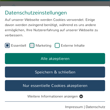
Zum Hauptinhalt springen
Menu
Hochschule Kaiserslautern
Datenschutzeinstellungen
Studium
Open submenu
8
Auf unserer Webseite werden Cookies verwendet. Einige
davon werden zwingend benötigt, während es uns andere
Sie sind hier:
Forschung
Open submenu
4
Dr. Nicolaus Wenzel
Profil
ermöglichen, Ihre Nutzererfahrung auf unserer Webseite zu
verbessern.
Hochschule
Open submenu
8
Dr. Nicolaus Wenzel
Essentiell
Marketing
Externe Inhalte
International
Open submenu
8
Alle akzeptieren
Übersicht
Speichern & schließen
Lehrgebiete
Grundlagen der Weberei, Weberei
Nur essentielle Cookies akzeptieren
Weitere Informationen anzeigen
Tätigkeiten
Essentiell
Honorarprofessor FB ALP
Essentielle Cookies werden für grundlegende Funktionen
Impressum
|
Datenschutz