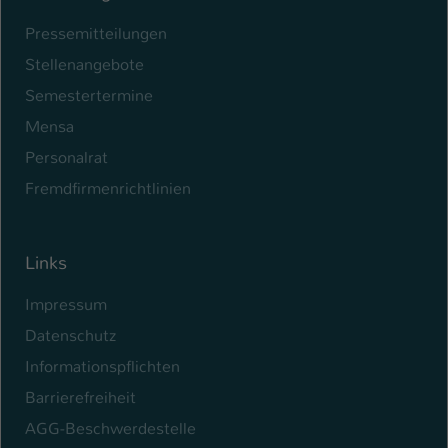
Pressemitteilungen
Name
be_typo_user
Stellenangebote
Anbieter
TYPO3
Semestertermine
Laufzeit
1 Tag
Mensa
Personalrat
Dieser Cookie teilt der Webseite mit, ob
ein Besucher im Typo3-Backend
Fremdfirmenrichtlinien
Zweck
angemeldet ist und Rechte besitzt diese
zu verwalten.
Links
Impressum
Datenschutz
Informationspflichten
Barrierefreiheit
AGG-Beschwerdestelle