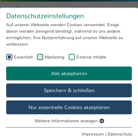
Zum Hauptinhalt springen
Menu
Hochschule Kaiserslautern
Datenschutzeinstellungen
Studium
Open submenu
8
Auf unserer Webseite werden Cookies verwendet. Einige
davon werden zwingend benötigt, während es uns andere
Sie sind hier:
Forschung
Open submenu
4
Nadine Ulmen
Profil
ermöglichen, Ihre Nutzererfahrung auf unserer Webseite zu
verbessern.
Hochschule
Open submenu
8
Nadine Ulmen
Essentiell
Marketing
Externe Inhalte
International
Open submenu
8
Alle akzeptieren
Übersicht
Speichern & schließen
Tätigkeiten
Gründungsbüro
Nur essentielle Cookies akzeptieren
Weitere Informationen anzeigen
Essentiell
Essentielle Cookies werden für grundlegende Funktionen
Impressum
|
Datenschutz