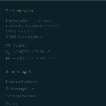
Einstellungen. Unter anderem eine zufällig
generierte ID, für die historische
Zweck
Sie finden uns
Speicherung Ihrer vorgenommen
Einstellungen, falls der Webseiten-
Hochschule Kaiserslautern
Betreiber dies eingestellt hat.
University of Applied Sciences
Schoenstraße 11
67659 Kaiserslautern
Name
fe_typo_user / PHPSESSID
Kontakt
Anbieter
TYPO3
+49 (0)631 / 37 24 - 0
Laufzeit
1 Woche
+49 (0)631 / 37 24 - 2105
Dieses Cookie ist ein Standard-Session-
Schnellzugriff
Cookie von TYPO3. Es speichert im Fall
eines Intranet-Logins die Session-ID. So
Pressemitteilungen
Zweck
kann der eingeloggte Benutzer
Stellenangebote
wiedererkannt werden und es wird ihm
Zugang zu geschützten Bereichen
Semestertermine
gewährt.
Mensa