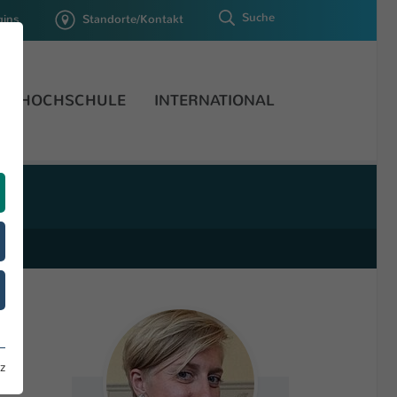
Suche
gins
Standorte/Kontakt
HOCHSCHULE
INTERNATIONAL
z