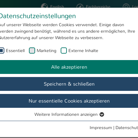
English
Fachbereiche
Lo
Datenschutzeinstellungen
Auf unserer Webseite werden Cookies verwendet. Einige davon
werden zwingend benötigt, während es uns andere ermöglichen, Ihre
STUDIUM
FORSCHUNG
Nutzererfahrung auf unserer Webseite zu verbessern.
Essentiell
Marketing
Externe Inhalte
r. Monika Frenger
Alle akzeptieren
Speichern & schließen
Nur essentielle Cookies akzeptieren
Weitere Informationen anzeigen
Essentiell
hen Institut der Universität des Saarlandes
Essentielle Cookies werden für grundlegende Funktionen der
Impressum
|
Datenschut
Webseite benötigt. Dadurch ist gewährleistet, dass die Webseite