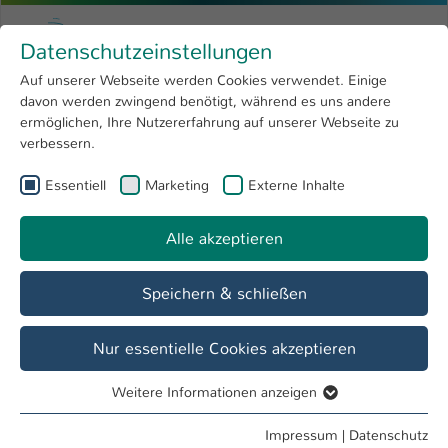
Zum Hauptinhalt springen
Menu
Hochschule Kaiserslautern
Datenschutzeinstellungen
Studium
Open submenu
8
Auf unserer Webseite werden Cookies verwendet. Einige
davon werden zwingend benötigt, während es uns andere
Sie sind hier:
Forschung
Open submenu
4
Dipl.-Betriebsw. Martina Fremgen
Profil
ermöglichen, Ihre Nutzererfahrung auf unserer Webseite zu
verbessern.
Hochschule
Open submenu
8
Dipl.-Betriebsw. Martina Fremgen
Essentiell
Marketing
Externe Inhalte
International
Open submenu
8
Alle akzeptieren
Übersicht
Speichern & schließen
Biographie
Dozentin im Fach "Betriebswirtschaftliche Grundlagen"
Nur essentielle Cookies akzeptieren
Projektleiterin "Erwachsenenweiterbildung" am Institut
Weitere Informationen anzeigen
ed-media e.V.
Essentiell
Essentielle Cookies werden für grundlegende Funktionen
Impressum
|
Datenschutz
Tätigkeiten