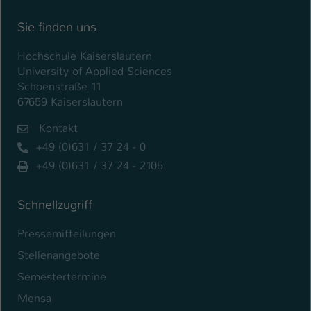
Name
be_typo_user
Sie finden uns
Anbieter
TYPO3
Hochschule Kaiserslautern
University of Applied Sciences
Laufzeit
1 Tag
Schoenstraße 11
67659 Kaiserslautern
Dieser Cookie teilt der Webseite mit, ob
Kontakt
ein Besucher im Typo3-Backend
Zweck
angemeldet ist und Rechte besitzt diese
+49 (0)631 / 37 24 - 0
zu verwalten.
+49 (0)631 / 37 24 - 2105
Schnellzugriff
Pressemitteilungen
Stellenangebote
Semestertermine
Mensa