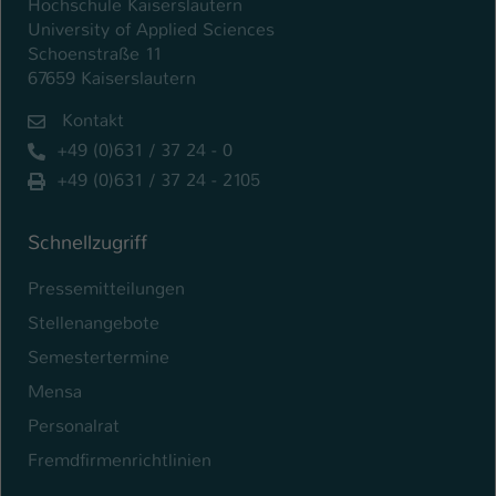
Hochschule Kaiserslautern
University of Applied Sciences
Name
be_typo_user
Schoenstraße 11
67659 Kaiserslautern
Anbieter
TYPO3
Kontakt
Laufzeit
1 Tag
+49 (0)631 / 37 24 - 0
+49 (0)631 / 37 24 - 2105
Dieser Cookie teilt der Webseite mit, ob
ein Besucher im Typo3-Backend
Zweck
angemeldet ist und Rechte besitzt diese
Schnellzugriff
zu verwalten.
Pressemitteilungen
Stellenangebote
Semestertermine
Mensa
Personalrat
Fremdfirmenrichtlinien