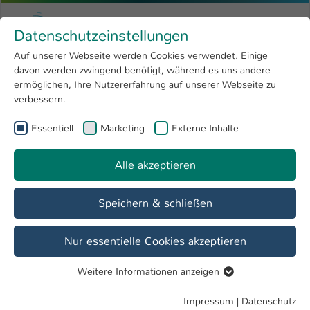
Zum Hauptinhalt springen
Menu
Hochschule Kaiserslautern
Datenschutzeinstellungen
Studium
Open submenu
8
Auf unserer Webseite werden Cookies verwendet. Einige
davon werden zwingend benötigt, während es uns andere
Sie sind hier:
Forschung
Open submenu
4
Prof. Dr. jur. Martin Spaetgens
Profil
ermöglichen, Ihre Nutzererfahrung auf unserer Webseite zu
verbessern.
Hochschule
Open submenu
8
Prof. Dr. jur. Martin Spaetgens
Essentiell
Marketing
Externe Inhalte
International
Open submenu
8
Alle akzeptieren
Übersicht
Veröffentlichungen
Speichern & schließen
Lehrgebiete
Recht
Nur essentielle Cookies akzeptieren
Weitere Informationen anzeigen
Tätigkeiten
Essentiell
Studiengangsleitung
Essentielle Cookies werden für grundlegende Funktionen
Impressum
|
Datenschutz
"Healthcare Compliance & Healthcare Compliance