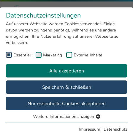
Zum Hauptinhalt springen
Menu
Hochschule Kaiserslautern
Datenschutzeinstellungen
Studium
Open submenu
8
Auf unserer Webseite werden Cookies verwendet. Einige
davon werden zwingend benötigt, während es uns andere
Sie sind hier:
Forschung
Open submenu
4
Martin Decker
Profil
ermöglichen, Ihre Nutzererfahrung auf unserer Webseite zu
verbessern.
Hochschule
Open submenu
8
Martin Decker
Essentiell
Marketing
Externe Inhalte
International
Open submenu
8
Alle akzeptieren
Übersicht
Speichern & schließen
Tätigkeiten
Mitarbeiter im Labor
Nur essentielle Cookies akzeptieren
Mitarbeiter FB IMST
Weitere Informationen anzeigen
Essentiell
Essentielle Cookies werden für grundlegende Funktionen
Impressum
|
Datenschutz