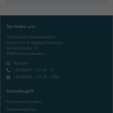
Einstellungen. Unter anderem eine zufällig
generierte ID, für die historische
Zweck
Speicherung Ihrer vorgenommen
Einstellungen, falls der Webseiten-
Betreiber dies eingestellt hat.
Sie finden uns
Hochschule Kaiserslautern
Name
fe_typo_user / PHPSESSID
University of Applied Sciences
Schoenstraße 11
Anbieter
TYPO3
67659 Kaiserslautern
Laufzeit
1 Woche
Kontakt
+49 (0)631 / 37 24 - 0
Dieses Cookie ist ein Standard-Session-
+49 (0)631 / 37 24 - 2105
Cookie von TYPO3. Es speichert im Fall
eines Intranet-Logins die Session-ID. So
Zweck
kann der eingeloggte Benutzer
Schnellzugriff
wiedererkannt werden und es wird ihm
Zugang zu geschützten Bereichen
Pressemitteilungen
gewährt.
Stellenangebote