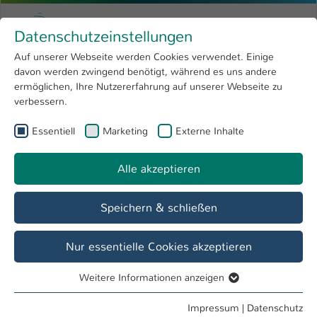
Zum Hauptinhalt springen
Menu
Hochschule Kaiserslautern
Datenschutzeinstellungen
Studium
Open submenu
8
Auf unserer Webseite werden Cookies verwendet. Einige
davon werden zwingend benötigt, während es uns andere
Sie sind hier:
Forschung
Open submenu
4
Dipl.-Math. Oec. Martin Bauer
Profil
ermöglichen, Ihre Nutzererfahrung auf unserer Webseite zu
verbessern.
Hochschule
Open submenu
8
Dipl.-Math. Oec. Martin Bauer
Essentiell
Marketing
Externe Inhalte
International
Open submenu
8
Alle akzeptieren
Übersicht
Speichern & schließen
Tätigkeiten
Lehrbeauftragter FB BW
Nur essentielle Cookies akzeptieren
Weitere Informationen anzeigen
Essentiell
Essentielle Cookies werden für grundlegende Funktionen
Impressum
|
Datenschutz